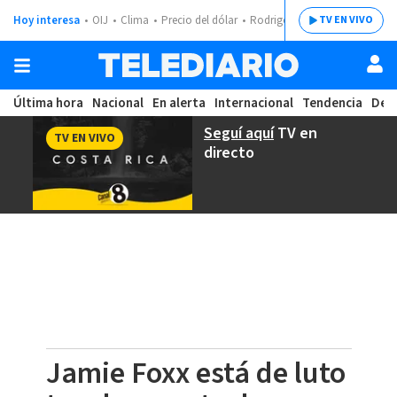
Hoy interesa
OIJ
Clima
Precio del dólar
Rodrigo Chaves
TV EN VIVO
Última hora
Nacional
En alerta
Internacional
Tendencia
Dep
Seguí aquí
TV en
TV EN VIVO
directo
Jamie Foxx está de luto