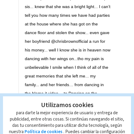
sis... knew that she was a bright light... I can’t
tell you how many times we have had parties
at the house where she has got on the
dance floor and stolen the show... even gave
her boyfriend @chrisbrownofficial a run for
his money... well I know she is in heaven now
dancing with her wings on...tho my pain is
unbelievable I smile when I think of all of the
great memories that she left me... my
family... and her friends… from dancing in
the blame it video… to Dancing on the
Grammys… And becoming The ambassador
Utilizamos cookies
to @globaldownsyndrome... from sliding
para darte la mejor experiencia de usuario y entrega de
publicidad, entre otras cosas. Si continúas navegando el sitio,
down my stairs with a grin as wide as the rio
das tu consentimiento para utilizar dicha tecnología, según
grand... to serenading us with all of her
nuestra
Política de cookies
. Puedes cambiar la configuración