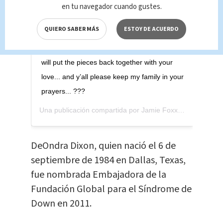
music... Deondra you have left A hole in my
en tu navegador cuando gustes.
heart... but I will fill it with all of the memories
QUIERO SABER MÁS
ESTOY DE ACUERDO
that you gave me ... I love you with every
ounce of me... our family is shattered but we
will put the pieces back together with your
love... and y’all please keep my family in your
prayers... ???
Una publicación compartida por
Jamie Foxx
(@iamjamiefo
DeOndra Dixon, quien nació el 6 de
septiembre de 1984 en Dallas, Texas,
fue nombrada Embajadora de la
Fundación Global para el Síndrome de
Down en 2011.