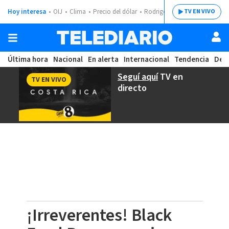
Hoy interesa
OIJ
Clima
Precio del dólar
Rodrigo Chaves
TV EN VIVO
Última hora
Nacional
En alerta
Internacional
Tendencia
Dep
Seguí aquí
TV en
TV EN VIVO
directo
¡Irreverentes! Black