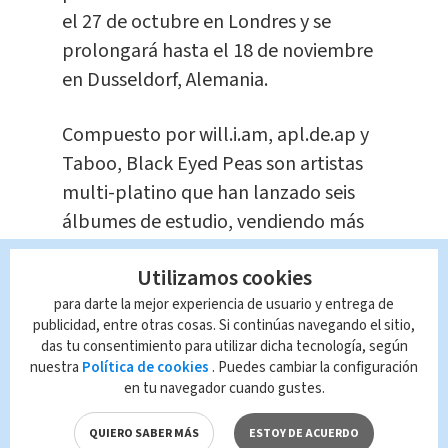
el 27 de octubre en Londres y se
prolongará hasta el 18 de noviembre
en Dusseldorf, Alemania.
Compuesto por will.i.am, apl.de.ap y
Taboo, Black Eyed Peas son artistas
multi-platino que han lanzado seis
álbumes de estudio, vendiendo más
de 30 millones de discos en todo el
Utilizamos cookies
mundo. El grupo ha ganado 7 premios
para darte la mejor experiencia de usuario y entrega de
Grammy y tanto en grupo como
publicidad, entre otras cosas. Si continúas navegando el sitio,
individualmente han ayudado a
das tu consentimiento para utilizar dicha tecnología, según
formar y definir la composición
nuestra
Política de cookies
. Puedes cambiar la configuración
en tu navegador cuando gustes.
genética de la música popular.
Masters
of the Sun
será el séptimo álbum del
QUIERO SABER MÁS
ESTOY DE ACUERDO