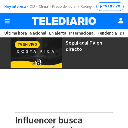
Hoy interesa
OIJ
Clima
Precio del dólar
Rodrigo Chaves
TV EN VIVO
Última hora
Nacional
En alerta
Internacional
Tendencia
Dep
Seguí aquí
TV en
TV EN VIVO
directo
Influencer busca