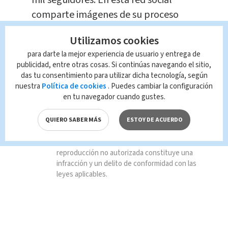
mil seguidores. En esta red social
comparte imágenes de su proceso
estético:
Utilizamos cookies
para darte la mejor experiencia de usuario y entrega de
publicidad, entre otras cosas. Si continúas navegando el sitio,
TAGS RELACIONADOS:
das tu consentimiento para utilizar dicha tecnología, según
nuestra
Política de cookies
. Puedes cambiar la configuración
Espectáculos
en tu navegador cuando gustes.
QUIERO SABER MÁS
ESTOY DE ACUERDO
Queda prohibida la reproducción total o
parcial del contenido de esta página, mismo
que es propiedad de TELEDIARIO; su
reproducción no autorizada constituye una
infracción y un delito de conformidad con las
leyes aplicables.