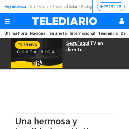
Hoy interesa
OIJ
Clima
Precio del dólar
Rodrigo Chaves
TV EN VIVO
Última hora
Nacional
En alerta
Internacional
Tendencia
Dep
Seguí aquí
TV en
TV EN VIVO
directo
Una hermosa y