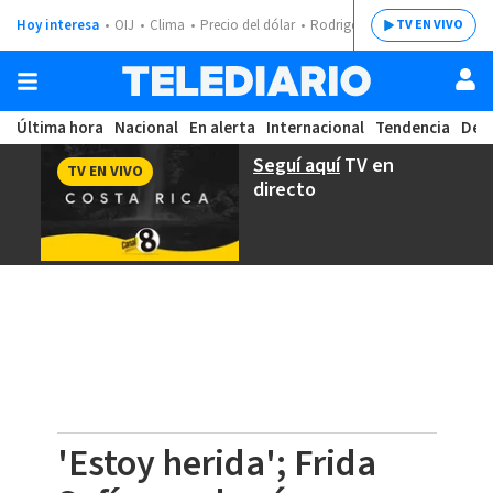
Hoy interesa
OIJ
Clima
Precio del dólar
Rodrigo Chaves
TV EN VIVO
Última hora
Nacional
En alerta
Internacional
Tendencia
Dep
Seguí aquí
TV en
TV EN VIVO
directo
'Estoy herida'; Frida