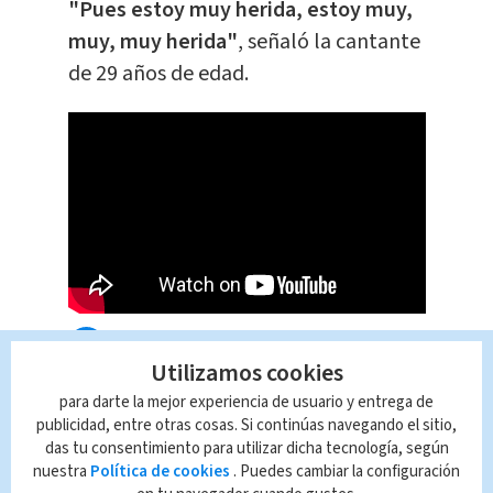
"Pues estoy muy herida, estoy muy,
muy, muy herida"
, señaló la cantante
de 29 años de edad.
Queda prohibida la reproducción total o
parcial del contenido de esta página, mismo
Utilizamos cookies
que es propiedad de TELEDIARIO; su
para darte la mejor experiencia de usuario y entrega de
reproducción no autorizada constituye una
publicidad, entre otras cosas. Si continúas navegando el sitio,
infracción y un delito de conformidad con las
das tu consentimiento para utilizar dicha tecnología, según
leyes aplicables.
nuestra
Política de cookies
. Puedes cambiar la configuración