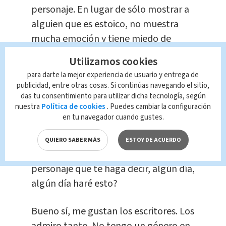
personaje. En lugar de sólo mostrar a
alguien que es estoico, no muestra
mucha emoción y tiene miedo de
llorar. Creo que es parte de la
Utilizamos cookies
humanidad y es parte de la especie
para darte la mejor experiencia de usuario y entrega de
humana. No deberíamos tener miedo
publicidad, entre otras cosas. Si continúas navegando el sitio,
de explorar eso.
das tu consentimiento para utilizar dicha tecnología, según
nuestra
Política de cookies
. Puedes cambiar la configuración
en tu navegador cuando gustes.
Has sido un Jedi, has sido Schindler…
has hecho de todo. Así que me
QUIERO SABER MÁS
ESTOY DE ACUERDO
pregunto, ¿existe algún tipo de
personaje que te haga decir, algún día,
algún día haré esto?
Bueno sí, me gustan los escritores. Los