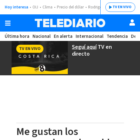
Hoy interesa
OIJ
Clima
Precio del dólar
Rodrigo Chaves
TV EN VIVO
Última hora
Nacional
En alerta
Internacional
Tendencia
Dep
Seguí aquí
TV en
TV EN VIVO
directo
Me gustan los