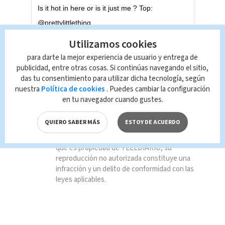
Is it hot in here or is it just me ? Top:
@prettylittlething
Utilizamos cookies
A post shared by
Nikki Nicole ? Hair Goddess
(@the_nikkinicole) on
para darte la mejor experiencia de usuario y entrega de
publicidad, entre otras cosas. Si continúas navegando el sitio,
TAGS RELACIONADOS:
das tu consentimiento para utilizar dicha tecnología, según
nuestra
Política de cookies
. Puedes cambiar la configuración
Espectáculos
en tu navegador cuando gustes.
QUIERO SABER MÁS
ESTOY DE ACUERDO
Queda prohibida la reproducción total o
parcial del contenido de esta página, mismo
que es propiedad de TELEDIARIO; su
reproducción no autorizada constituye una
infracción y un delito de conformidad con las
leyes aplicables.