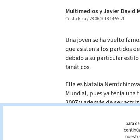
Multimedios y Javier David 
Costa Rica
/
28.06.2018 14:55:21
Una joven se ha vuelto famo
que asisten a los partidos de
debido a su particular estilo
fanáticos.
Ella es Natalia Nemtchinova
Mundial, pues ya tenía una t
2007 y además de ser actri
internacionales.
para da
Los aficionados esperan con 
continúa
nuestr
Estadio Olímpico Luzhnikí par