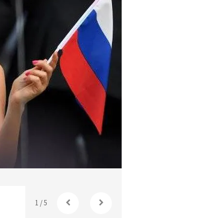
(+FOTOS) Natalia Nemtchinova, l
1
/
5