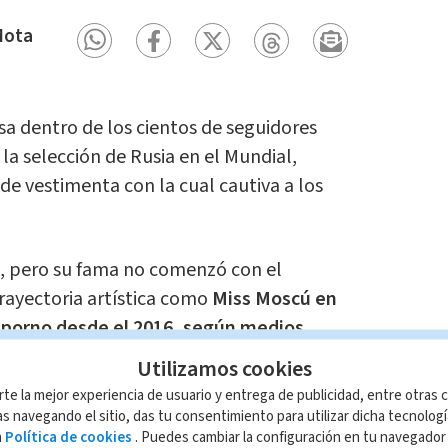
Mota
sa dentro de los cientos de seguidores
 la selección de Rusia en el Mundial,
 de vestimenta con la cual cautiva a los
, pero su fama no comenzó con el
rayectoria artística como
Miss Moscú en
z porno desde el 2016, según medios
Utilizamos cookies
rte la mejor experiencia de usuario y entrega de publicidad, entre otras c
ansias el partido de este domingo en el
s navegando el sitio, das tu consentimiento para utilizar dicha tecnolog
a
Política de cookies
. Puedes cambiar la configuración en tu navegado
a asistir al duelo de octavos de final