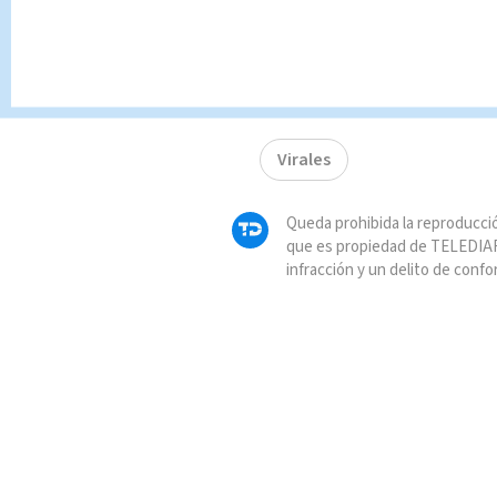
entre Rusia y España, donde
TAGS RELACIONADOS:
Virales
Queda prohibida la reproducció
que es propiedad de TELEDIAR
infracción y un delito de confo