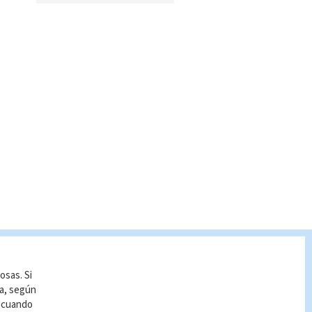
osas. Si
ía, según
r cuando