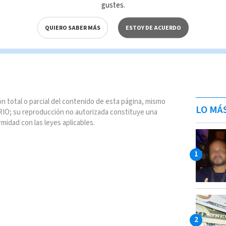
gustes.
 se espera que esté Nemtchinova.
QUIERO SABER MÁS
ESTOY DE ACUERDO
n total o parcial del contenido de esta página, mismo
LO MÁ
IO; su reproducción no autorizada constituye una
rmidad con las leyes aplicables.