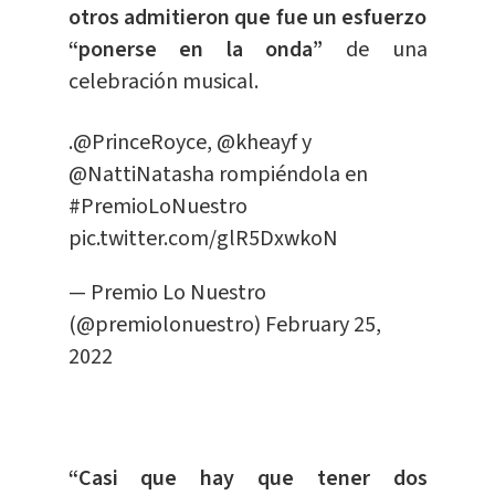
otros admitieron que fue un esfuerzo
“ponerse en la onda”
de una
celebración musical.
.
@PrinceRoyce
,
@kheayf
y
@NattiNatasha
rompiéndola en
#PremioLoNuestro
pic.twitter.com/glR5DxwkoN
— Premio Lo Nuestro
(@premiolonuestro)
February 25,
2022
“Casi que hay que tener dos