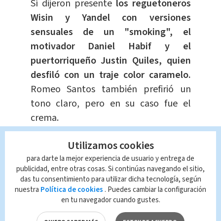
Sí dijeron presente
los reguetoneros
Wisin y Yandel con versiones
sensuales de un "smoking", el
motivador Daniel Habif y el
puertorriqueño Justin Quiles, quien
desfiló con un traje color caramelo.
Romeo Santos también prefirió un
tono claro, pero en su caso fue el
crema.
Utilizamos cookies
Tu inspiración, nos inspira
@CamiloMusica
, ¡felicidades! ????????
para darte la mejor experiencia de usuario y entrega de
publicidad, entre otras cosas. Si continúas navegando el sitio,
pic.twitter.com/q0CKc9ayOV
das tu consentimiento para utilizar dicha tecnología, según
nuestra
Política de cookies
. Puedes cambiar la configuración
— Premio Lo Nuestro
en tu navegador cuando gustes.
(@premiolonuestro)
February 25,