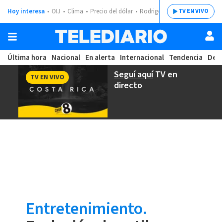
Hoy interesa
OIJ
Clima
Precio del dólar
Rodrigo Chaves
TV EN VIVO
Última hora
Nacional
En alerta
Internacional
Tendencia
Dep
Seguí aquí
TV en
TV EN VIVO
directo
Entretenimiento.