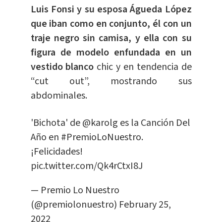
Luis Fonsi y su esposa Águeda López
que iban como en conjunto, él con un
traje negro sin camisa, y ella con su
figura de modelo enfundada en un
vestido blanco
chic y en tendencia de
“cut out”, mostrando sus
abdominales.
'Bichota' de
@karolg
es la Canción Del
Año en
#PremioLoNuestro
.
¡Felicidades!
pic.twitter.com/Qk4rCtxI8J
— Premio Lo Nuestro
(@premiolonuestro)
February 25,
2022