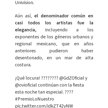
Univision.
Aún así,
el denominador común en
casi todos los artistas fue la
elegancia,
incluyendo a los
exponentes de los géneros urbanos y
regional mexicano, que en años
anteriores pudieron haber
desentonado, en un mar de alta
costura.
¡Qué locura! ????????
@GdZOficial
y
@ovioficial
continúan con la fiesta
esta noche tan especial. ????
#PremioLoNuestro
pic.twitter.com/idkZT42yNW