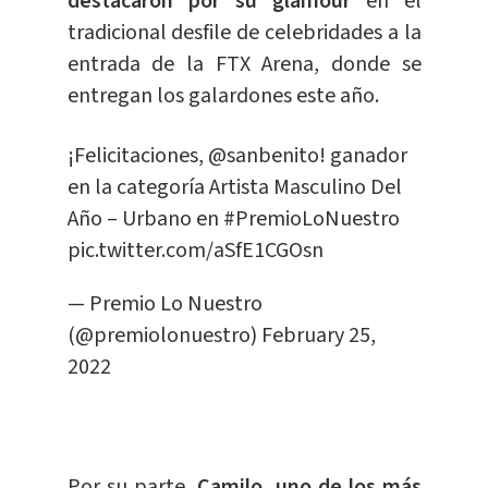
destacaron por su glamour
en el
tradicional desfile de celebridades a la
entrada de la FTX Arena, donde se
entregan los galardones este año.
¡Felicitaciones,
@sanbenito
! ganador
en la categoría Artista Masculino Del
Año – Urbano en
#PremioLoNuestro
pic.twitter.com/aSfE1CGOsn
— Premio Lo Nuestro
(@premiolonuestro)
February 25,
2022
Por su parte,
Camilo, uno de los más