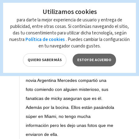
Ver esta publicación en Instagram
Utilizamos cookies
para darte la mejor experiencia de usuario y entrega de
publicidad, entre otras cosas. Si continúas navegando el sitio,
das tu consentimiento para utilizar dicha tecnología, según
nuestra
Política de cookies
. Puedes cambiar la configuración
en tu navegador cuando gustes.
La mujer que ha salido con el sol de Mexico
QUIERO SABER MÁS
ESTOY DE ACUERDO
#luismiguel reconoce que el siempre carga
su bocina #bose aquí su supuesta nueva
novia Argentina Mercedes compartió una
foto comiendo con alguien misterioso, sus
fanaticas de micky aseguran que es él.
Además por la bocina. Ellos están pasándola
súper en Miami, no tengo mucha
información pero les dejo unas fotos que me
enviaron de ella.