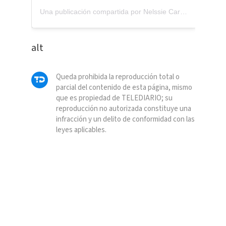
Una publicación compartida por
Nelssie Carrillo
(@nelssiec
alt
Queda prohibida la reproducción total o
parcial del contenido de esta página, mismo
que es propiedad de TELEDIARIO; su
reproducción no autorizada constituye una
infracción y un delito de conformidad con las
leyes aplicables.