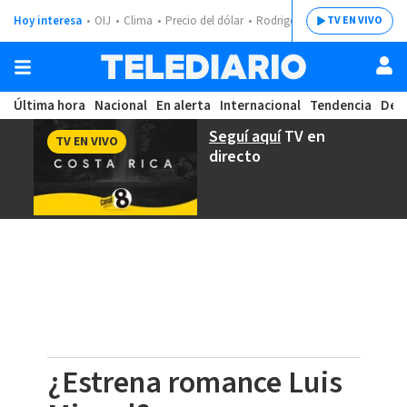
Hoy interesa
OIJ
Clima
Precio del dólar
Rodrigo Chaves
TV EN VIVO
Última hora
Nacional
En alerta
Internacional
Tendencia
Dep
Seguí aquí
TV en
TV EN VIVO
directo
¿Estrena romance Luis