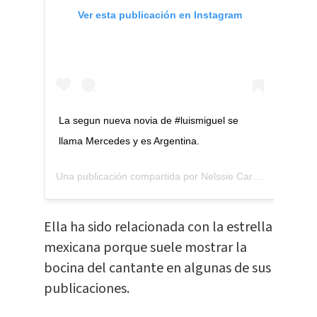
Ver esta publicación en Instagram
La segun nueva novia de #luismiguel se
llama Mercedes y es Argentina.
Una publicación compartida por
Nelssie Carrillo
(@nelssiec
Ella ha sido relacionada con la estrella
mexicana porque suele mostrar la
bocina del cantante en algunas de sus
publicaciones.