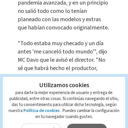
pandemia avanzada, y en un principio
no salió todo como lo tenían
planeado con las modelos y extras
que habían convocado originalmente.
"Todo estaba muy checado y un día
antes 'me canceló todo mundo'", dijo
MC Davo que le avisó el director. "No
sé que habrá hecho el productor,
habrá publicado en su Facebook o
Utilizamos cookies
quién sabe cómo le hizo y consiguió
modelos".
para darte la mejor experiencia de usuario y entrega de
publicidad, entre otras cosas. Si continúas navegando el sitio,
das tu consentimiento para utilizar dicha tecnología, según
Davo decidió correr el riesgo de hacer
nuestra
Política de cookies
. Puedes cambiar la configuración
las escenas de la fiesta sin
en tu navegador cuando gustes.
distanciamiento social.