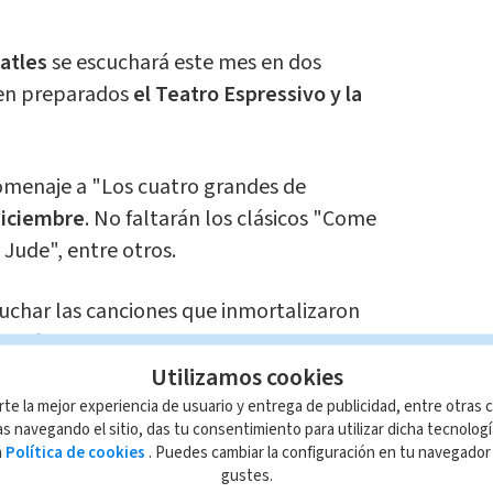
atles
se escuchará este mes en dos
nen preparados
el Teatro Espressivo y la
homenaje a "Los cuatro grandes de
diciembre
. No faltarán los clásicos "Come
 Jude", entre otros.
cuchar las canciones que inmortalizaron
a
será el 12 de diciembre
.
Utilizamos cookies
s 8 p.m. en el Teatro Espressivo
, ubicado
rte la mejor experiencia de usuario y entrega de publicidad, entre otras c
s navegando el sitio, das tu consentimiento para utilizar dicha tecnolog
 Momentum Pinares en Curridabat.
a
Política de cookies
. Puedes cambiar la configuración en tu navegado
gustes.