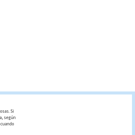
osas. Si
ía, según
r cuando