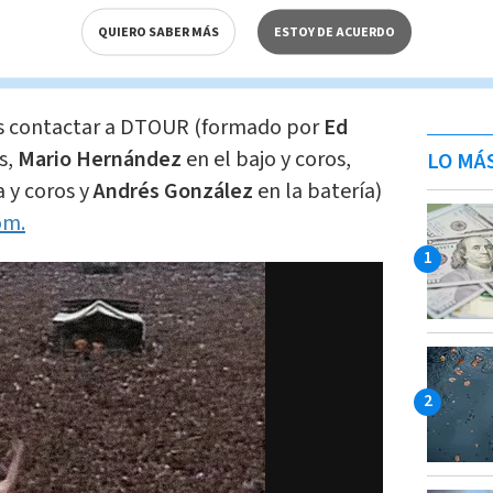
nto tendrán
un costo de ¢8 mil (más IVA)
y
 al teléfono 2267-1818 o en las redes
QUIERO SABER MÁS
ESTOY DE ACUERDO
s contactar a DTOUR (formado por
Ed
s,
Mario Hernández
en el bajo y coros,
LO MÁ
a y coros y
Andrés González
en la batería)
om.