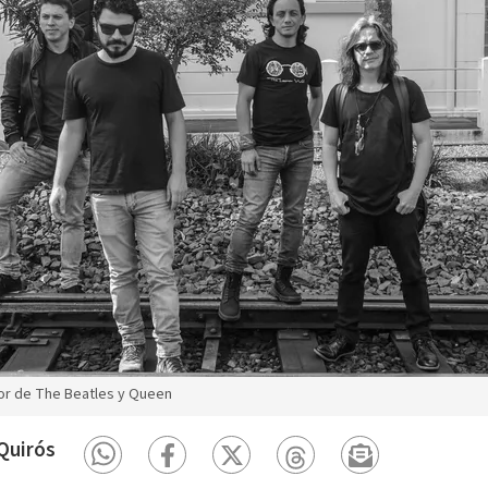
jor de The Beatles y Queen
Quirós