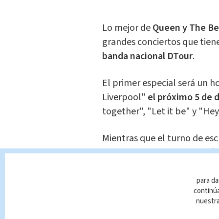
Lo mejor de
Queen y The Be
grandes conciertos que tie
banda nacional DTour
.
El primer especial será un 
Liverpool"
el próximo 5 de 
together", "Let it be" y "Hey
Mientras que el turno de es
Freddie Mercury y compañí
Ambos conciertos
serán a la
para da
continúa
por en el centro comercial
nuestr