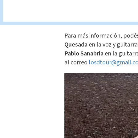
Las entradas para cada eve
se pueden adquirir llamando
sociales del Teatro.
Para más información, podé
Quesada
en la voz y guitarra
Pablo Sanabria
en la guitarr
al correo
losdtour@gmail.c