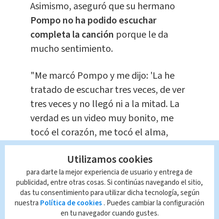
Asimismo, aseguró que su hermano
Pompo no ha podido escuchar
completa la canción
porque le da
mucho sentimiento.
"Me marcó Pompo y me dijo: 'La he
tratado de escuchar tres veces, de ver
tres veces y no llegó ni a la mitad. La
verdad es un video muy bonito, me
tocó el corazón, me tocó el alma,
déjame respirar'", mencionó.
Utilizamos cookies
El clip ya está disponible en todas las
para darte la mejor experiencia de usuario y entrega de
publicidad, entre otras cosas. Si continúas navegando el sitio,
redes sociales y aquí te lo
das tu consentimiento para utilizar dicha tecnología, según
compartimos:
nuestra
Política de cookies
. Puedes cambiar la configuración
en tu navegador cuando gustes.