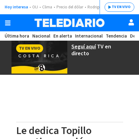
Hoy interesa
OIJ
Clima
Precio del dólar
Rodrigo Chaves
TV EN VIVO
Última hora
Nacional
En alerta
Internacional
Tendencia
Dep
Seguí aquí
TV en
TV EN VIVO
directo
Le dedica Topillo