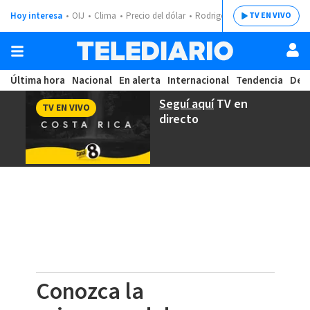
Hoy interesa
OIJ
Clima
Precio del dólar
Rodrigo Chaves
TV EN VIVO
Última hora
Nacional
En alerta
Internacional
Tendencia
Dep
Seguí aquí
TV en
TV EN VIVO
directo
Conozca la