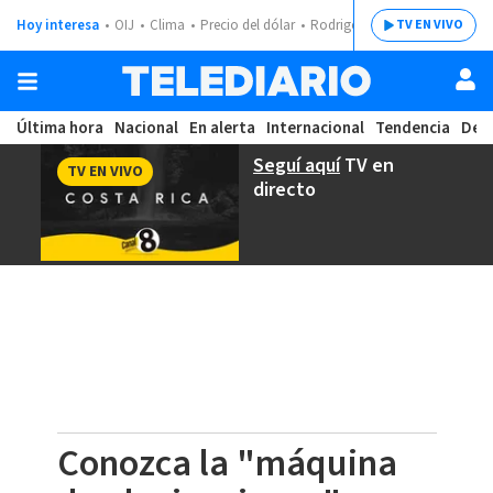
Hoy interesa
OIJ
Clima
Precio del dólar
Rodrigo Chaves
TV EN VIVO
Última hora
Nacional
En alerta
Internacional
Tendencia
Dep
Seguí aquí
TV en
TV EN VIVO
directo
Conozca la "máquina