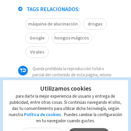
TAGS RELACIONADOS:
máquina de alucinación
drogas
Google
hongos mágicos
Virales
Queda prohibida la reproducción total o
parcial del contenido de esta página, mismo
que es propiedad de TELEDIARIO; su
Utilizamos cookies
reproducción no autorizada constituye una
infracción y un delito de conformidad con las
para darte la mejor experiencia de usuario y entrega de
leyes aplicables.
publicidad, entre otras cosas. Si continúas navegando el sitio,
das tu consentimiento para utilizar dicha tecnología, según
nuestra
Política de cookies
. Puedes cambiar la configuración
en tu navegador cuando gustes.