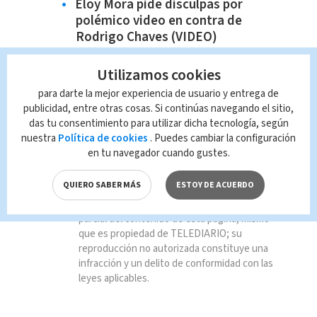
Eloy Mora pide disculpas por
polémico video en contra de
Rodrigo Chaves (VIDEO)
Utilizamos cookies
para darte la mejor experiencia de usuario y entrega de
publicidad, entre otras cosas. Si continúas navegando el sitio,
das tu consentimiento para utilizar dicha tecnología, según
TAGS RELACIONADOS:
nuestra
Política de cookies
. Puedes cambiar la configuración
en tu navegador cuando gustes.
noticias
Entretenimiento
QUIERO SABER MÁS
ESTOY DE ACUERDO
Queda prohibida la reproducción total o
parcial del contenido de esta página, mismo
que es propiedad de TELEDIARIO; su
reproducción no autorizada constituye una
infracción y un delito de conformidad con las
leyes aplicables.