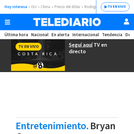
Hoy interesa
OIJ
Clima
Precio del dólar
Rodrigo Chaves
TV EN VIVO
Última hora
Nacional
En alerta
Internacional
Tendencia
Dep
Seguí aquí
TV en
TV EN VIVO
directo
Entretenimiento.
Bryan