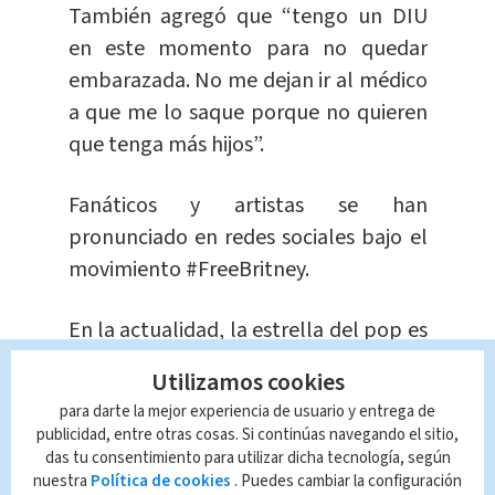
También agregó que “tengo un DIU
en este momento para no quedar
embarazada. No me dejan ir al médico
a que me lo saque porque no quieren
que tenga más hijos”.
Fanáticos y artistas se han
pronunciado en redes sociales bajo el
movimiento #FreeBritney.
En la actualidad, la estrella del pop es
pareja del modelo y actor, Sam
Utilizamos cookies
Asghari.
para darte la mejor experiencia de usuario y entrega de
publicidad, entre otras cosas. Si continúas navegando el sitio,
Te Recomendamos
das tu consentimiento para utilizar dicha tecnología, según
Actor de “Élite”
nuestra
Política de cookies
. Puedes cambiar la configuración