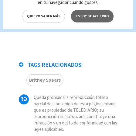
está de vacaciones
en tu navegador cuando gustes.
en Costa Rica
QUIERO SABER MÁS
ESTOY DE ACUERDO
Entretenimiento
María
Fernanda Chacón
TAGS RELACIONADOS:
Britney Spears
Queda prohibida la reproducción total o
parcial del contenido de esta página, mismo
que es propiedad de TELEDIARIO; su
reproducción no autorizada constituye una
infracción y un delito de conformidad con las
leyes aplicables.