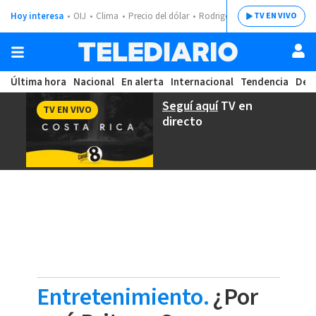
Hoy interesa
OIJ
Clima
Precio del dólar
Rodrigo Chaves
TV EN VIVO
Última hora
Nacional
En alerta
Internacional
Tendencia
Dep
Seguí aquí
TV en
TV EN VIVO
directo
Entretenimiento.
¿Por