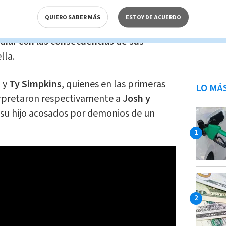
emonio', que
brindará una oportunidad
QUIERO SABER MÁS
ESTOY DE ACUERDO
todo lo que pasaron los Lambert hace
idiar con las consecuencias de sus
lla.
n y
Ty
Simpkins
, quienes en las primeras
LO MÁ
erpretaron respectivamente a
Josh y
y su hijo acosados por demonios de un