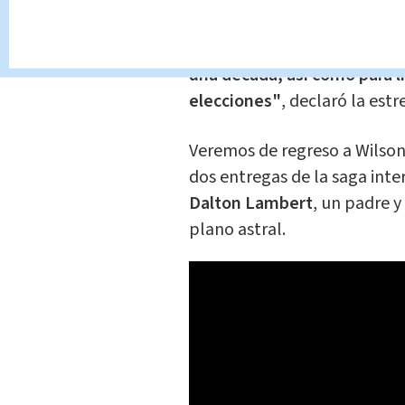
entrega de 'La Noche del D
increíble para desentrañar 
una década, así como para l
elecciones"
, declaró la estre
Veremos de regreso a Wilso
dos entregas de la saga int
Dalton Lambert
, un padre 
plano astral.