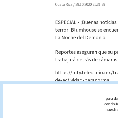
Costa Rica
/
29.10.2020 21:31:29
ESPECIAL.- ¡Buenas noticias 
terror! Blumhouse se encuen
La Noche del Demonio.
Reportes aseguran que su p
trabajará detrás de cámaras
https://mty.telediario.mx/t
de-actividad-paranormal
Según Collider, la casa prod
para da
marcha y supondrá el
debut 
continúa
nuestr
"Me siento honrado y emoci