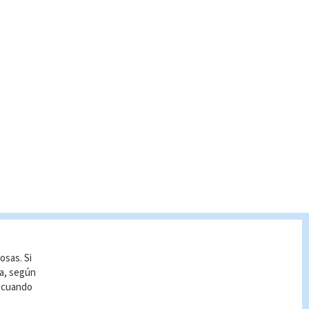
osas. Si
ía, según
r cuando