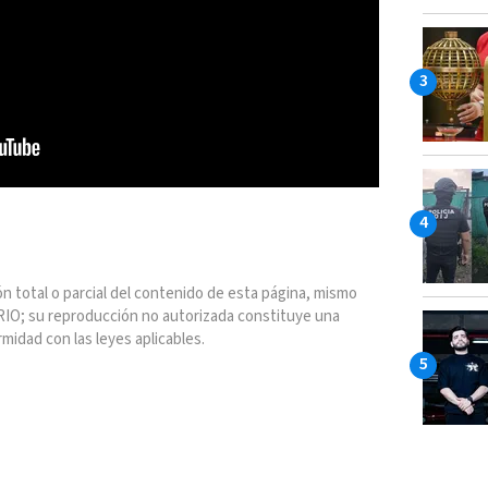
n total o parcial del contenido de esta página, mismo
IO; su reproducción no autorizada constituye una
rmidad con las leyes aplicables.