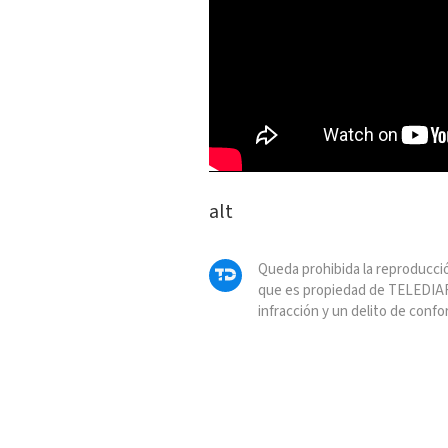
alt
Queda prohibida la reproducció
que es propiedad de TELEDIAR
infracción y un delito de confo