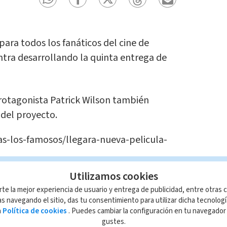
para todos los fanáticos del cine de
tra desarrollando la quinta entrega de
rotagonista Patrick Wilson también
 del proyecto.
ras-los-famosos/llegara-nueva-pelicula-
Utilizamos cookies
uctora anunció este jueves que está en
rte la mejor experiencia de usuario y entrega de publicidad, entre otras c
de Patrick Wilson como director.
s navegando el sitio, das tu consentimiento para utilizar dicha tecnolog
a
Política de cookies
. Puedes cambiar la configuración en tu navegado
gustes.
onado de estar al mando de la próxima