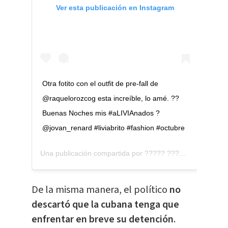
Ver esta publicación en Instagram
Otra fotito con el outfit de pre-fall de
@raquelorozcog esta increíble, lo amé. ??
Buenas Noches mis #aLIVIAnados ?
@jovan_renard #liviabrito #fashion #octubre
Una publicación compartida por
????? ????? ???????
(@l
De la misma manera, el político
no
descartó que la cubana tenga que
enfrentar en breve su detención
.