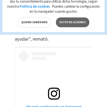
das tu consentimiento para utilizar dicha tecnología, según
había retirado de la telenovela por mi
nuestra
Política de cookies
. Puedes cambiar la configuración
culpa, por lo que pasó en los medios,
en tu navegador cuando gustes.
yo no tengo absolutamente nada que
QUIERO SABER MÁS
ESTOY DE ACUERDO
ver en los medios que manejan
ustedes, yo la quise apoyar, no se dejó
ayudar", remató.
Ver esta publicación en Instagram