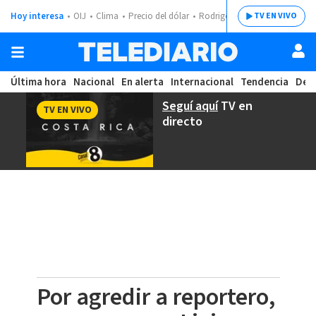
Hoy interesa
OIJ
Clima
Precio del dólar
Rodrigo Chaves
TV EN VIVO
Última hora
Nacional
En alerta
Internacional
Tendencia
Dep
Seguí aquí
TV en
TV EN VIVO
directo
Por agredir a reportero,