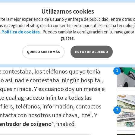
ho escalofrío, me siento mal, dolor de
Utilizamos cookies
ura, tenía 37 y pico, no era tan grave.
ón me doy cuenta de que estaba en 88 -
rte la mejor experiencia de usuario y entrega de publicidad, entre otras c
s navegando el sitio, das tu consentimiento para utilizar dicha tecnolog
ue tenemos en Monterrey, neumólogo y
a
Política de cookies
. Puedes cambiar la configuración en tu navegado
y me dice ‘no, consigue oxígeno o
gustes.
LO MÁ
 los chavos de su edad no deberían bajar
QUIERO SABER MÁS
ESTOY DE ACUERDO
 contestaba, los teléfonos que yo tenía
 así, nadie contestaba, ningún hospital,
nques ni nada. Y es cuando doy un mensaje
 Lo cual agradezco infinito a todas las
iers, teléfonos, información, contactos
ontacta con nosotros una chava, Itzel. Y
entrador de oxígeno
”, finalizó.