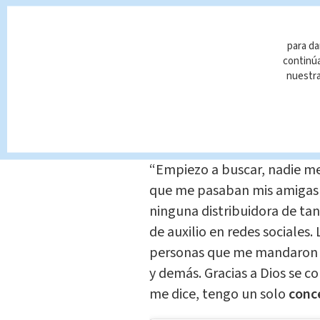
noche... Me dice, ‘tengo muc
cuerpo’. Le tomo la temperat
Cuando le tomo la oxigenaci
para da
continúa
89. Le hablo a un doctor q
nuestr
que está en el área de
covid
llévatelo al hospital porque
de 90″, agregó.
“Empiezo a buscar, nadie me
que me pasaban mis amigas o
ninguna distribuidora de ta
de auxilio en redes sociales.
personas que me mandaron fl
y demás. Gracias a Dios se c
me dice, tengo un solo
conc