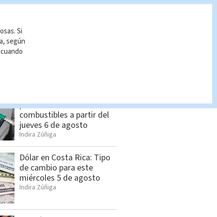
osas. Si
ía, según
r cuando
S BUSCADO
Estos son los nuevos
precios de los
combustibles a partir del
jueves 6 de agosto
Indira Zúñiga
Dólar en Costa Rica: Tipo
de cambio para este
miércoles 5 de agosto
Indira Zúñiga