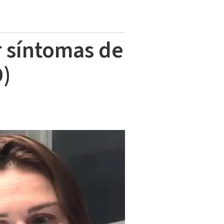
r síntomas de
O)