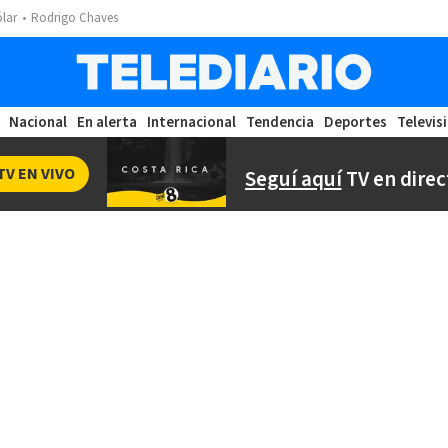
ólar
Rodrigo Chaves
Nacional
En alerta
Internacional
Tendencia
Deportes
Televis
TV EN VIVO
Seguí aquí
TV en direc