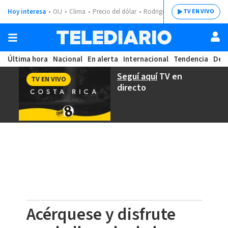
Hoy interesa
OIJ
Clima
Precio del dólar
Rodrigo Chaves
TV EN VIVO
Última hora
Nacional
En alerta
Internacional
Tendencia
Dep
Seguí aquí
TV en
TV EN VIVO
directo
Acérquese y disfrute