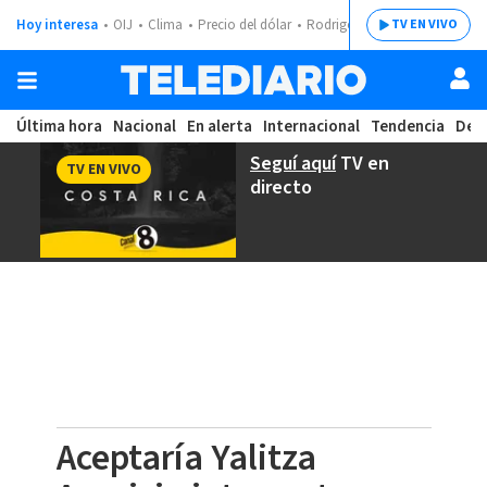
Hoy interesa
OIJ
Clima
Precio del dólar
Rodrigo Chaves
TV EN VIVO
Última hora
Nacional
En alerta
Internacional
Tendencia
Dep
Seguí aquí
TV en
TV EN VIVO
directo
Aceptaría Yalitza