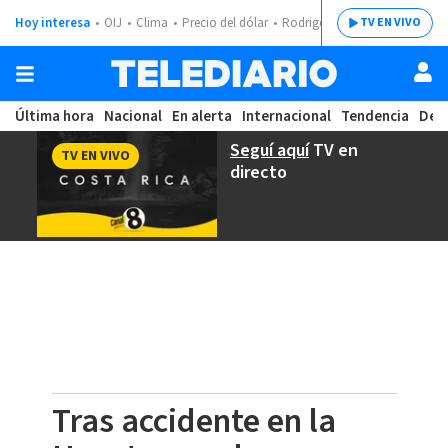
Hoy interesa
OIJ
Clima
Precio del dólar
Rodrigo Chaves
TV EN VIVO
Última hora
Nacional
En alerta
Internacional
Tendencia
Dep
Seguí aquí
TV en
TV EN VIVO
directo
Tras accidente en la