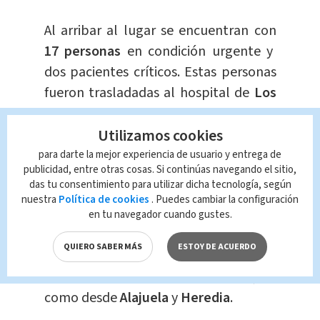
Al arribar al lugar se encuentran con
17 personas
en condición urgente y
dos pacientes críticos. Estas personas
fueron trasladadas al hospital de
Los
Chiles
junto a otra persona que fue
remitida en
condición estable.
Utilizamos cookies
para darte la mejor experiencia de usuario y entrega de
publicidad, entre otras cosas. Si continúas navegando el sitio,
La magnitud de la situación obligó a
das tu consentimiento para utilizar dicha tecnología, según
realizar un amplio despliegue de
nuestra
Política de cookies
. Puedes cambiar la configuración
ambulancias y cuerpos de rescate, con
en tu navegador cuando gustes.
nueve ambulancias
movilizadas al
QUIERO SABER MÁS
ESTOY DE ACUERDO
epicentro del percance provenientes
de otros sectores de la Zona Norte, así
como desde
Alajuela
y
Heredia
.