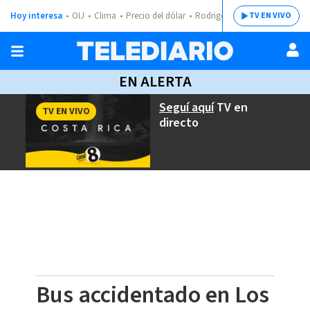
Hoy interesa
OIJ
Clima
Precio del dólar
Rodrigo Chaves
TV EN VIVO
EN ALERTA
Seguí aquí
TV en
TV EN VIVO
directo
Bus accidentado en Los