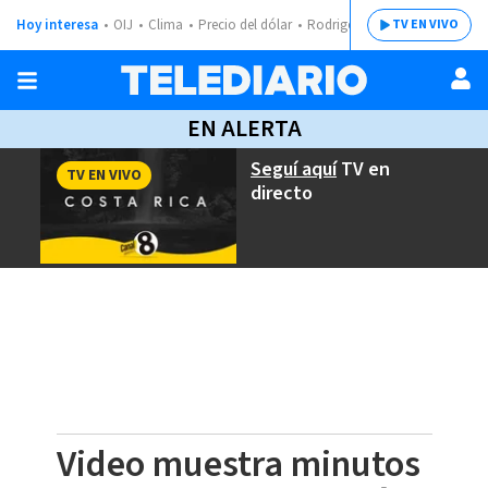
Hoy interesa
OIJ
Clima
Precio del dólar
Rodrigo Chaves
TV EN VIVO
EN ALERTA
Seguí aquí
TV en
TV EN VIVO
directo
Video muestra minutos