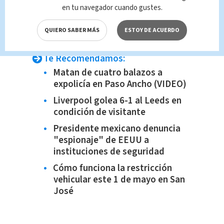
donde se ve pasar el carro de
en tu navegador cuando gustes.
Casasola con dirección al cañal en
QUIERO SABER MÁS
ESTOY DE ACUERDO
Juan Viñas.
Te Recomendamos:
Matan de cuatro balazos a
expolicía en Paso Ancho (VIDEO)
Liverpool golea 6-1 al Leeds en
condición de visitante
Presidente mexicano denuncia
"espionaje" de EEUU a
instituciones de seguridad
Cómo funciona la restricción
vehicular este 1 de mayo en San
José