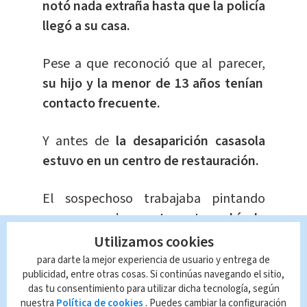
notó nada extraña hasta que la policía
llegó a su casa.
Pese a que reconoció que al parecer,
su hijo y la menor de 13 años tenían
contacto frecuente.
Y antes de
la desaparición casasola
estuvo en un centro de restauración.
El sospechoso trabajaba pintando
carros,
precisamente este vehículo
gris lo estaba arreglando.
Utilizamos cookies
para darte la mejor experiencia de usuario y entrega de
En las últimas horas las autoridades
publicidad, entre otras cosas. Si continúas navegando el sitio,
das tu consentimiento para utilizar dicha tecnología, según
también difundieron este otro video,
nuestra
Política de cookies
. Puedes cambiar la configuración