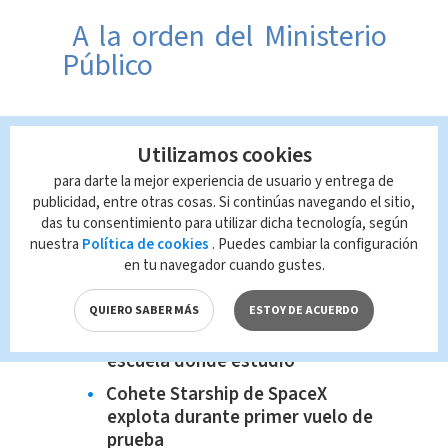
A la orden del Ministerio
Público
Madrigal de 29 años, sospechoso del
Utilizamos cookies
delito de Infracción a la Ley de
Psicotrópicos
quedó la orden del
para darte la mejor experiencia de usuario y entrega de
publicidad, entre otras cosas. Si continúas navegando el sitio,
Ministerio público para proceder con
das tu consentimiento para utilizar dicha tecnología, según
las medidas cautelares.
nuestra
Política de cookies
. Puedes cambiar la configuración
en tu navegador cuando gustes.
Te recomendamos
QUIERO SABER MÁS
ESTOY DE ACUERDO
Peso Pluma: El valor de la
educación en la prestigiosa
escuela donde estudió
Cohete Starship de SpaceX
explota durante primer vuelo de
prueba