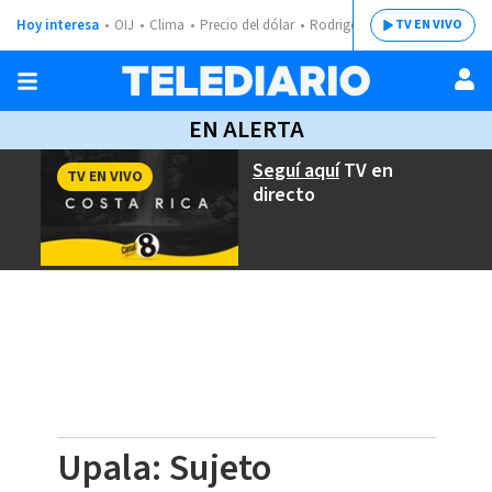
Hoy interesa
OIJ
Clima
Precio del dólar
Rodrigo Chaves
TV EN VIVO
EN ALERTA
Seguí aquí
TV en
TV EN VIVO
directo
Upala: Sujeto