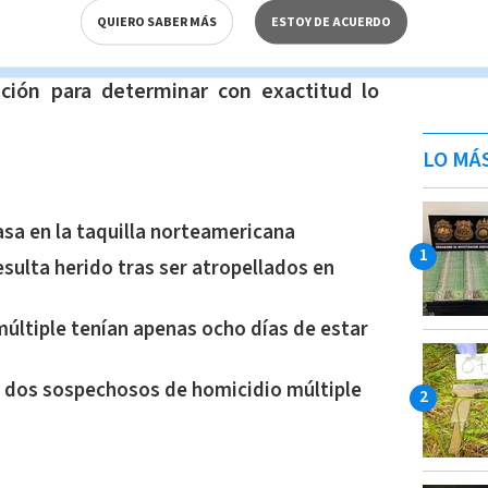
a la Morgue Judicial para realizar la
QUIERO SABER MÁS
ESTOY DE ACUERDO
ción para determinar con exactitud lo
LO MÁ
sa en la taquilla norteamericana
sulta herido tras ser atropellados en
últiple tenían apenas ocho días de estar
 dos sospechosos de homicidio múltiple