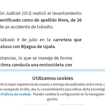
n Judicial (OIJ) realizó el levantamiento
entificado como de apellido Mora, de 26
de un accidente de tránsito.
 sábado 9 de julio en la
carretera que
atuso con Bijagua de Upala.
nstancias, lo que se maneja de forma
íctima conducía una motocicleta con
alizó un adelantamiento y en sentido
Utilizamos cookies
seta, por lo que habría derrapado y
rte la mejor experiencia de usuario y entrega de publicidad, entre otras c
de la misma.
Producto de las lesiones
s navegando el sitio, das tu consentimiento para utilizar dicha tecnolog
itio” informaron las autoridades.
a
Política de cookies
. Puedes cambiar la configuración en tu navegado
gustes.