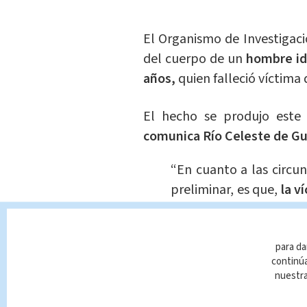
El Organismo de Investigació
del cuerpo de un
hombre id
años,
quien falleció víctima 
El hecho se produjo este
comunica Río Celeste de Gu
“En cuanto a las circu
preliminar, es que,
la v
la que, al parecer, re
contrario venía una bu
para da
quedó bajo las llantas 
continúa
sufridas falleció en el s
nuestr