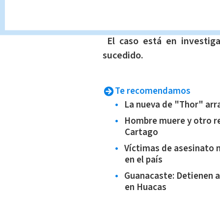
El cuerpo fue trasladado 
respectiva autopsia.
El caso está en investiga
sucedido.
Te recomendamos
La nueva de "Thor" arra
Hombre muere y otro re
Cartago
Víctimas de asesinato m
en el país
Guanacaste: Detienen a
en Huacas