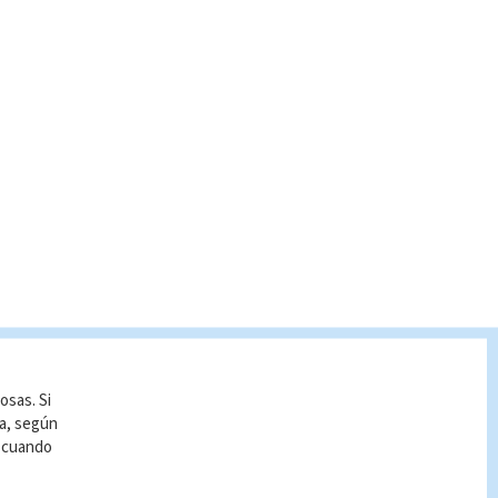
osas. Si
ía, según
r cuando