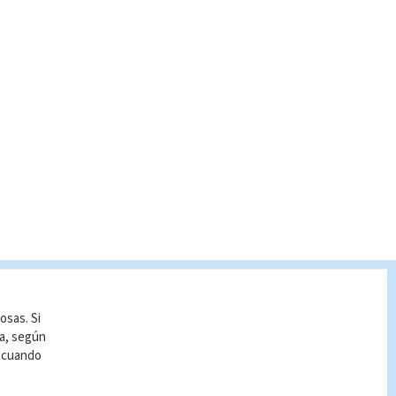
osas. Si
ía, según
r cuando