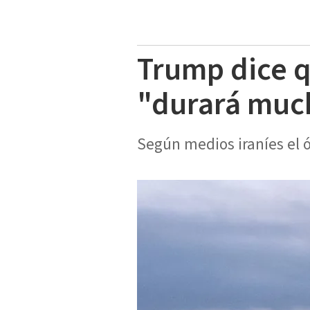
Trump dice q
"durará much
Según medios iraníes el ór