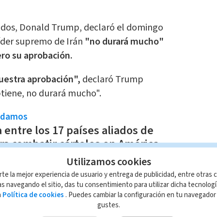
nidos, Donald Trump, declaró el domingo
íder supremo de Irán
"no durará mucho"
ro su aprobación.
uestra aprobación",
declaró Trump
btiene, no durará mucho".
ndamos
a entre los 17 países aliados de
a combatir cárteles en América
Utilizamos cookies
edacción Multimedios
rte la mejor experiencia de usuario y entrega de publicidad, entre otras c
formaron este domingo que el órgano
s navegando el sitio, das tu consentimiento para utilizar dicha tecnolog
a
Política de cookies
. Puedes cambiar la configuración en tu navegado
ir al sucesor del asesinado líder supremo
gustes.
 y
que pronto se anunciaría el nombre