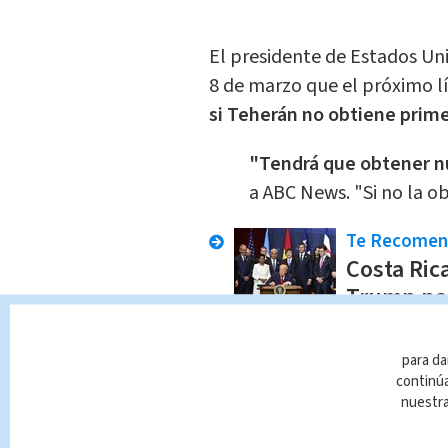
El presidente de Estados U
8 de marzo que el próximo l
si Teherán no obtiene prime
"Tendrá que obtener n
a ABC News. "Si no la o
Te Recome
Costa Ric
Trump par
Internacional
R
para da
Medios estatales iraníes in
continúa
nuestr
clerical responsable de eleg
Alí Jamenei ya había votado