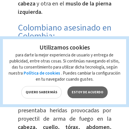
cabeza
y otra en el
muslo de la pierna
izquierda.
Colombiano asesinado en
Colombia:
Utilizamos cookies
La noche del sábado 18 de mayo,
para darte la mejor experiencia de usuario y entrega de
Samara, Guanacaste se bañó de
publicidad, entre otras cosas. Si continúas navegando el sitio,
das tu consentimiento para utilizar dicha tecnología, según
sangre
, tras el homicidio de un
nuestra
Política de cookies
. Puedes cambiar la configuración
colombiano, de 41 años.
en tu navegador cuando gustes.
QUIERO SABER MÁS
ESTOY DE ACUERDO
El Organismo de Investigación Judicial
(OIJ), informó que el hombre
presentaba heridas provocadas por
proyectil de arma de fuego en la
cabeza, cuello, tórax, abdomen,