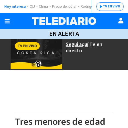
Hoy interesa
OIJ
Clima
Precio del dólar
Rodrigo Chaves
TV EN VIVO
EN ALERTA
Seguí aquí
TV en
TV EN VIVO
directo
Tres menores de edad