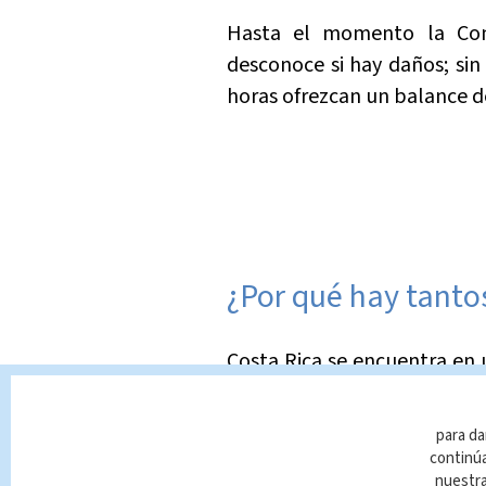
Hasta el momento la Com
desconoce si hay daños; si
horas ofrezcan un balance d
¿Por qué hay tanto
Costa Rica se encuentra en 
a su ubicación geográfica.
para da
El país está situado en el l
continúa
región que se extiende desd
nuestr