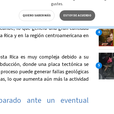
gustes.
placas tectónicas.
QUIERO SABER MÁS
ESTOY DE ACUERDO
ónica de Cocos se desplaza hacia el noreste
 Caribe, lo que genera una gran cantidad
ta Rica y en la región centroamericana en
osta Rica es muy compleja debido a su
bducción, donde una placa tectónica se
e proceso puede generar fallas geológicas
s, lo que aumenta aún más la actividad
parado ante un eventual