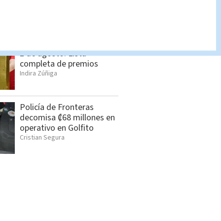
detenidos en Jacó
Indira Zúñiga
Lotería Nacional domingo
2 de agosto: Lista
completa de premios
Indira Zúñiga
Policía de Fronteras
decomisa ₡68 millones en
operativo en Golfito
Cristian Segura