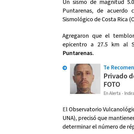
Un sismo de magnitud 5.0 
Puntarenas, de acuerdo
Sismológico de Costa Rica (O
Agregaron que el temblor
epicentro a
27.5 km al 
Puntarenas.
Te Recome
Privado d
FOTO
En Alerta
Indir
E
l Observatorio Vulcanológic
UNA), precisó que mantiene
determinar el número de rép