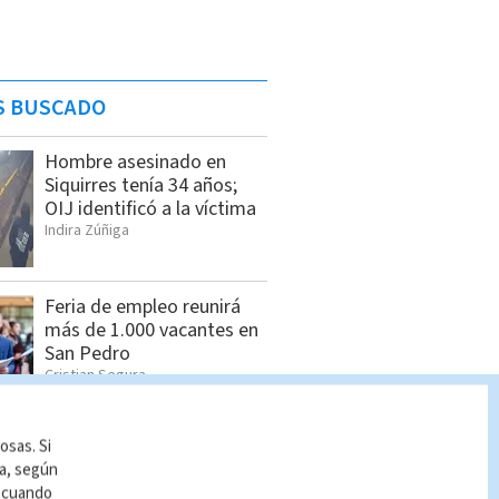
S BUSCADO
Hombre asesinado en
Siquirres tenía 34 años;
OIJ identificó a la víctima
Indira Zúñiga
Feria de empleo reunirá
más de 1.000 vacantes en
San Pedro
Cristian Segura
osas. Si
Seis sospechosos
ía, según
vinculados con estructura
r cuando
de alias “Diablo” son