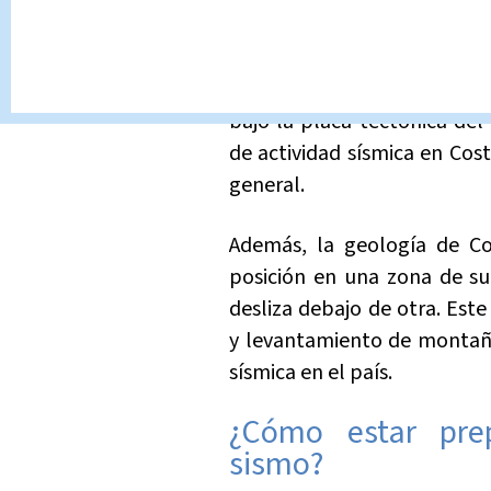
por la interacción de varias 
En particular, la placa tect
bajo la placa tectónica del
de actividad sísmica en Cos
general.
Además, la geología de C
posición en una zona de su
desliza debajo de otra. Est
y levantamiento de montaña
sísmica en el país.
¿Cómo estar pre
sismo?