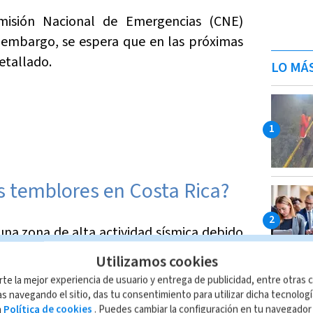
isión Nacional de Emergencias (CNE)
n embargo, se espera que en las próximas
etallado.
LO MÁ
s temblores en Costa Rica?
una zona de alta actividad sísmica debido
Utilizamos cookies
rte la mejor experiencia de usuario y entrega de publicidad, entre otras c
lamado Cinturón de Fuego del Pacífico, una
s navegando el sitio, das tu consentimiento para utilizar dicha tecnolog
e Chile hasta Alaska y que se caracteriza
a
Política de cookies
. Puedes cambiar la configuración en tu navegado