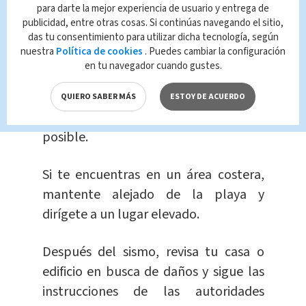
evitando puentes, edificios y postes de
para darte la mejor experiencia de usuario y entrega de
luz. Mantente en el auto hasta que el
publicidad, entre otras cosas. Si continúas navegando el sitio,
das tu consentimiento para utilizar dicha tecnología, según
sismo termine.
nuestra
Política de cookies
. Puedes cambiar la configuración
en tu navegador cuando gustes.
Si estás en un ascensor, detén el
ascensor en el piso más cercano y sal
QUIERO SABER MÁS
ESTOY DE ACUERDO
del ascensor tan
pronto
como sea
posible.
Si te encuentras en un área costera,
mantente alejado de la playa y
dirígete a un lugar elevado.
Después del sismo, revisa tu casa o
edificio en busca de daños y sigue las
instrucciones de las autoridades