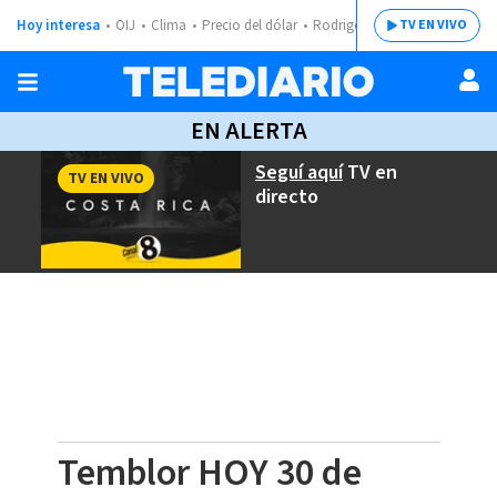
Hoy interesa
OIJ
Clima
Precio del dólar
Rodrigo Chaves
TV EN VIVO
EN ALERTA
Seguí aquí
TV en
TV EN VIVO
directo
Temblor HOY 30 de