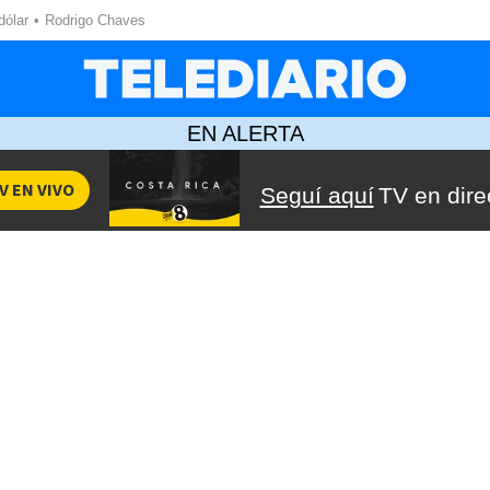
dólar
Rodrigo Chaves
EN ALERTA
V EN VIVO
Seguí aquí
TV en dire