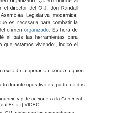
imen organizado.
Quiero unirme al
r el director del OIJ, don
Randall
 Asamblea Legislativa modernice,
 que es necesaria para combatir la
del crimen
organizado
. Es hora de
é al país las herramientas para
lo que estamos viviendo”, indicó el
n éxito de la operación: conozca quién
ado durante operativo era padre de dos
onuncia y pide acciones a la Concacaf
Real Estelí | VIDEO
el OIJ: estos son los sospechosos