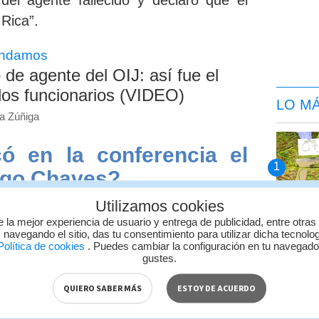
 del agente fallecido y declaró que el
 Rica”.
ndamos
 de agente del OIJ: así fue el
los funcionarios (VIDEO)
LO M
ra Zúñiga
ó en la conferencia el
igo Chaves?
Utilizamos cookies
ento del funcionario y le envió fuerzas
e la mejor experiencia de usuario y entrega de publicidad, entre otras
 navegando el sitio, das tu consentimiento para utilizar dicha tecnolo
olítica de cookies
. Puedes cambiar la configuración en tu navegad
gustes.
na noche más, muy amarga,
QUIERO SABER MÁS
ESTOY DE ACUERDO
cial del OIJ. Como todos los
ambién lamento profundamente el