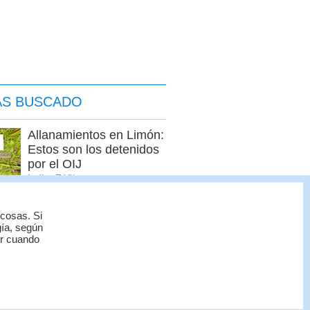
ÁS BUSCADO
Allanamientos en Limón:
Estos son los detenidos
por el OIJ
Indira Zúñiga
 cosas. Si
Seis sospechosos
gía, según
or cuando
vinculados con
estructura de alias
“Diablo” son detenidos
en Jacó
Indira Zúñiga