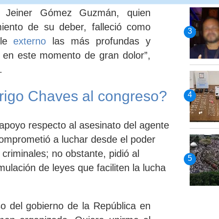
don Jeiner Gómez Guzmán,
quien
miento de su deber, falleció como
 le
externo
las más profundas y
en este momento de gran dolor”,
.
rigo Chaves al congreso?
apoyo respecto al asesinato del
agente
omprometió
a luchar desde el poder
s criminales; no
obstante
, pidió al
ulación de leyes que faciliten la lucha
o del gobierno de la República e
n