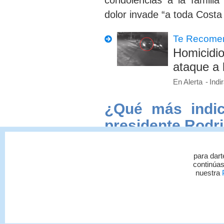
condolencias a la familia
dolor invade
“a toda Costa
Te Recome
Homicidio
ataque a 
En Alerta
Indi
¿Qué más indic
presidente Rodr
Chaves lamentó el fallecimi
para dart
continúas
a su familia.
nuestra
P
“Anoche
tuvimos
u
perdimos a un ofi
costarricenses yo t