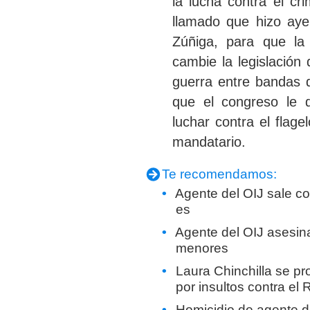
la lucha contra el cr
llamado que hizo aye
Zúñiga
, para que la
cambie la legislación
guerra
entre bandas 
que el congreso le d
luchar contra el flage
mandatario.
Te recomendamos:
Agente del OIJ sale co
es
Agente del OIJ asesin
menores
Laura Chinchilla se pr
por insultos contra el 
Homicidio de agente d