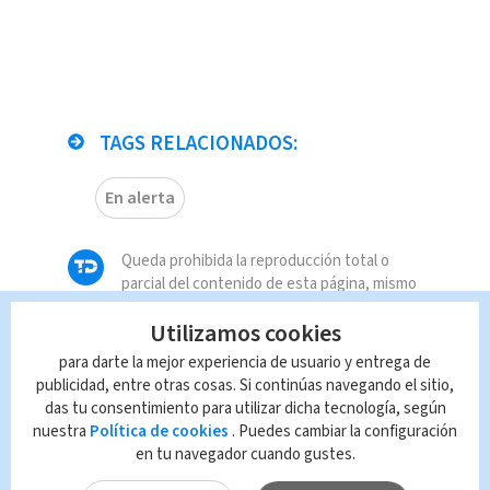
TAGS RELACIONADOS:
En alerta
Queda prohibida la reproducción total o
parcial del contenido de esta página, mismo
que es propiedad de TELEDIARIO; su
Utilizamos cookies
reproducción no autorizada constituye una
infracción y un delito de conformidad con las
para darte la mejor experiencia de usuario y entrega de
leyes aplicables.
publicidad, entre otras cosas. Si continúas navegando el sitio,
das tu consentimiento para utilizar dicha tecnología, según
nuestra
Política de cookies
. Puedes cambiar la configuración
en tu navegador cuando gustes.