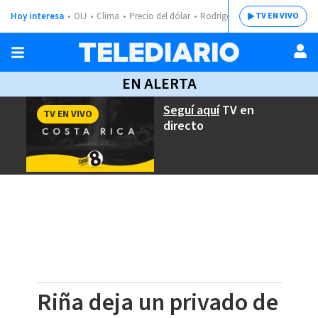
Hoy interesa
OIJ
Clima
Precio del dólar
Rodrigo Chaves
TV EN VIVO
EN ALERTA
Seguí aquí
TV en
TV EN VIVO
directo
Riña deja un privado de