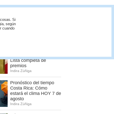
 cosas. Si
gía, según
or cuando
ÁS BUSCADO
Lotería Nacional
domingo 2 de agosto:
Lista completa de
premios
Indira Zúñiga
Pronóstico del tiempo
Costa Rica: Cómo
estará el clima HOY 7 de
agosto
Indira Zúñiga