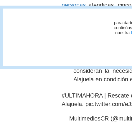
personas
atendidas,
c
inco
de Alajuela
, en condición e
para dart
"La crecida súbita de
continúas
nuestra
P
personas, la Cruz Ro
unidades tipo rescate 
llegar al sitio se conf
leve afectación por l
consideran la necesid
Alajuela en condición 
#ULTIMAHORA
| Rescate 
Alajuela.
pic.twitter.com/
— MultimediosCR (@multi