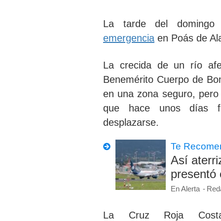
La tarde del domingo
emergencia
en Poás de Ala
La
crecida de un río af
Benemérito Cuerpo de Bom
en una zona seguro, pero u
que hace unos días fu
desplazarse.
Te Recome
Así aterr
presentó
En Alerta
Red
La Cruz Roja Costa