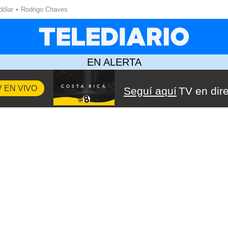
dólar
Rodrigo Chaves
EN ALERTA
V EN VIVO
Seguí aquí
TV en dir