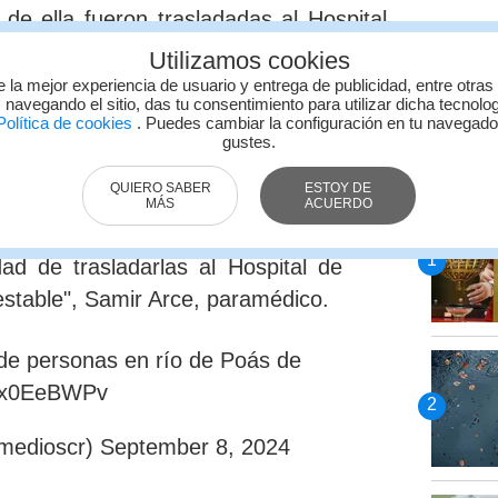
 de ella fueron trasladadas al Hospital
stable.
Utilizamos cookies
e la mejor experiencia de usuario y entrega de publicidad, entre otras
 un río afecta aproximadamente 20
 navegando el sitio, das tu consentimiento para utilizar dicha tecnolo
olítica de cookies
. Puedes cambiar la configuración en tu navegad
ja Costarricense responde con dos
gustes.
LO M
y tres unidades tipo ambulancia, al
QUIERO SABER
ESTOY DE
irma que
las personas sufrieron una
MÁS
ACUERDO
a situación
y cinco de ellas se
ad de trasladarlas al Hospital de
estable", Samir Arce, paramédico.
de personas en río de Poás de
eJx0EeBWPv
medioscr)
September 8, 2024