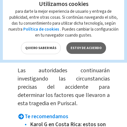
Utilizamos cookies
para darte la mejor experiencia de usuario y entrega de
El
cuerpo
de Luis Miguel Segura García
publicidad, entre otras cosas. Si continúas navegando el sitio,
fue encontrado a
2.5 kilómetros del
das tu consentimiento para utilizar dicha tecnología, según
sitio del deslizamiento
, mientras que
nuestra
Política de cookies
. Puedes cambiar la configuración
en tu navegador cuando gustes.
el de Rolando Pérez Vargas fue
hallado a unos
15 kilómetros río
QUIERO SABER MÁS
ESTOY DE ACUERDO
abajo
, en La Vasconia de Parrita.
Las autoridades continuarán
investigando las circunstancias
precisas del accidente para
determinar los factores que llevaron a
esta tragedia en Puriscal.
Te recomendamos
Karol G en Costa Rica: estos son