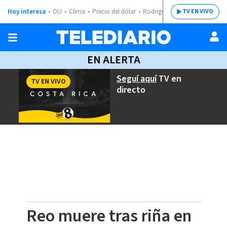
Hoy interesa
OIJ
Clima
Precio del dólar
Rodrigo Chaves
TV EN VIVO
EN ALERTA
Seguí aquí
TV en
TV EN VIVO
directo
Reo muere tras riña en