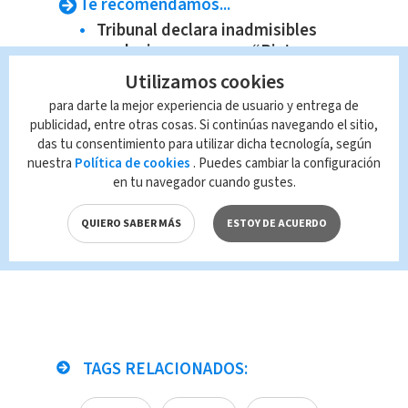
Te recomendamos...
Tribunal declara inadmisibles
apelaciones en caso “Pista
Oscura”
Utilizamos cookies
Papa León XIV reitera su rechazo
para darte la mejor experiencia de usuario y entrega de
a la pena de muerte
publicidad, entre otras cosas. Si continúas navegando el sitio,
das tu consentimiento para utilizar dicha tecnología, según
Tarde de sábado afectada por
nuestra
Política de cookies
. Puedes cambiar la configuración
aguaceros
en tu navegador cuando gustes.
Colisión entre buseta y tráiler
deja un fallecido
QUIERO SABER MÁS
ESTOY DE ACUERDO
TAGS RELACIONADOS: