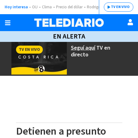
Hoy interesa
OIJ
Clima
Precio del dólar
Rodrigo Chaves
TV EN VIVO
EN ALERTA
Seguí aquí
TV en
TV EN VIVO
directo
Detienen a presunto