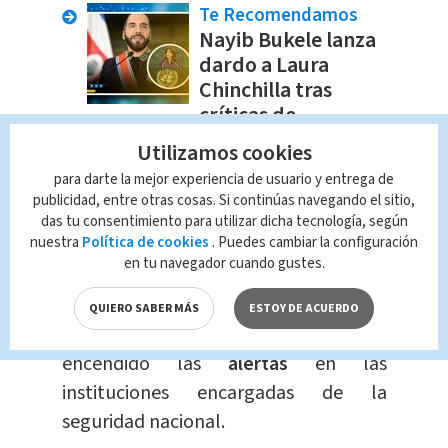
Te Recomendamos
Nayib Bukele lanza
dardo a Laura
Chinchilla tras
críticas de
expresidenta
Utilizamos cookies
Nacional
Jorge Alpízar
para darte la mejor experiencia de usuario y entrega de
publicidad, entre otras cosas. Si continúas navegando el sitio,
Las otras dos detenciones
das tu consentimiento para utilizar dicha tecnología, según
nuestra
Política de cookies
. Puedes cambiar la configuración
permanecen en análisis para
en tu navegador cuando gustes.
determinar las medidas definitivas.
QUIERO SABER MÁS
ESTOY DE ACUERDO
El aumento de casos de este tipo ha
encendido las
alertas
en las
instituciones encargadas de la
seguridad nacional.