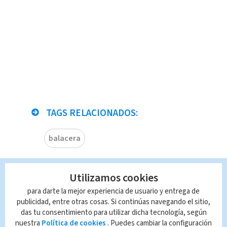
TAGS RELACIONADOS:
balacera
Queda prohibida la reproducción total o
Utilizamos cookies
parcial del contenido de esta página, mismo
que es propiedad de TELEDIARIO; su
para darte la mejor experiencia de usuario y entrega de
reproducción no autorizada constituye una
publicidad, entre otras cosas. Si continúas navegando el sitio,
infracción y un delito de conformidad con las
das tu consentimiento para utilizar dicha tecnología, según
leyes aplicables.
nuestra
Política de cookies
. Puedes cambiar la configuración