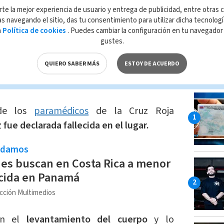
rte la mejor experiencia de usuario y entrega de publicidad, entre otras c
s navegando el sitio, das tu consentimiento para utilizar dicha tecnolog
a
Política de cookies
. Puedes cambiar la configuración en tu navegado
 de Seguridad Pública, la oficial, quien
gustes.
 Policial de Poás,
se dirigía a iniciar su
QUIERO SABER MÁS
ESTOY DE ACUERDO
icleta cuando colisionó con un vehículo
LO MÁ
 de los
paramédicos
de la Cruz Roja
z
fue declarada fallecida en el lugar.
ndamos
es buscan en Costa Rica a menor
cida en Panamá
cción Multimedios
ron el
levantamiento del cuerpo
y lo