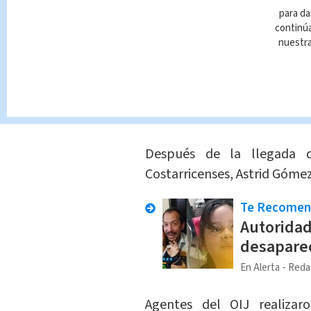
para da
debido
proceso
judicial.
continúa
nuestr
Según informó el Ministerio
trabajaba en la Delegación
jornada laboral
en su motoc
alrededor de las 6:50 a.m.
Después de la llegada
Costarricenses, Astrid Góme
Te Recome
Autoridad
desapare
En Alerta
Reda
Agentes del OIJ realiza