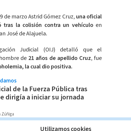
9 de marzo Astrid Gómez Cruz,
una oficial
tras la colisión contra un vehículo
en
an José de Alajuela.
ación Judicial (OIJ) detalló que el
n hombre de
21 años de apellido Cruz
, fue
holemia, la cual dio positiva.
ndamos
icial de la Fuerza Pública tras
se dirigía a iniciar su jornada
a Zúñiga
Utilizamos cookies
disposición del Ministerio Público
para el