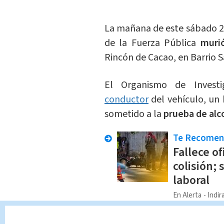
La mañana de este sábado 2
de la Fuerza Pública
murió 
Rincón de Cacao, en Barrio S
El Organismo de Investig
conductor
del vehículo, u
sometido a la
prueba de alco
Te Recome
Fallece of
colisión; 
laboral
En Alerta
Indir
Debido a esto, fue puesto a