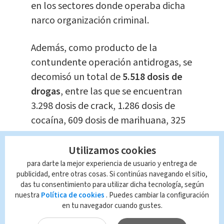
en los sectores donde operaba dicha
narco organización criminal.
Además, como producto de la
contundente operación antidrogas, se
decomisó un total de
5.518 dosis de
drogas
, entre las que se encuentran
3.298 dosis de crack, 1.286 dosis de
cocaína, 609 dosis de marihuana, 325
dosis de metanfetaminas, dos frascos
Utilizamos cookies
con aceite de aparente THC,
435.000,00 colones
, 37,00 dólares, un
para darte la mejor experiencia de usuario y entrega de
publicidad, entre otras cosas. Si continúas navegando el sitio,
arma de fuego,
un cargador y 63
das tu consentimiento para utilizar dicha tecnología, según
municiones.
nuestra
Política de cookies
. Puedes cambiar la configuración
en tu navegador cuando gustes.
También se allanó varios inmuebles,