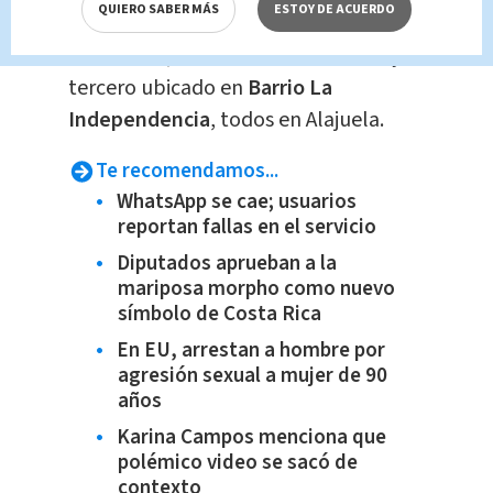
QUIERO SABER MÁS
ESTOY DE ACUERDO
uno se localizaba cerca de una
iglesia
en Canoas, otro en Barrio El Llano
y el
tercero ubicado en
Barrio La
Independencia
, todos en Alajuela.
Te recomendamos...
WhatsApp se cae; usuarios
reportan fallas en el servicio
Diputados aprueban a la
mariposa morpho como nuevo
símbolo de Costa Rica
En EU, arrestan a hombre por
agresión sexual a mujer de 90
años
Karina Campos menciona que
polémico video se sacó de
contexto