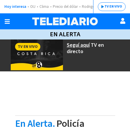
Hoy interesa
OIJ
Clima
Precio del dólar
Rodrigo Chaves
TV EN VIVO
EN ALERTA
Seguí aquí
TV en
TV EN VIVO
directo
En Alerta.
Policía