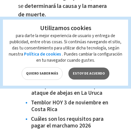
se
determinará la causa y la manera
de muerte.
Utilizamos cookies
El OIJ continúa con las diligencias
para darte la mejor experiencia de usuario y entrega de
judiciales correspondientes para
publicidad, entre otras cosas. Si continúas navegando el sitio,
esclarecer las circunstancias del
das tu consentimiento para utilizar dicha tecnología, según
nuestra
Política de cookies
. Puedes cambiar la configuración
crimen y confirmar las
en tu navegador cuando gustes.
responsabilidades
del caso.
QUIERO SABER MÁS
ESTOY DE ACUERDO
Te recomendamos:
Siete personas afectadas por
ataque de abejas en La Uruca
Temblor HOY 3 de noviembre en
Costa Rica
Cuáles son los requisitos para
pagar el marchamo 2026