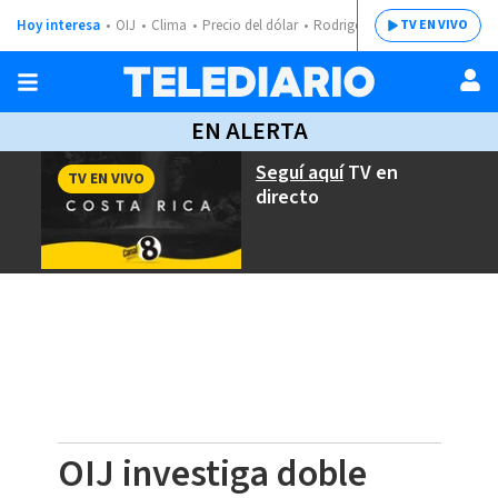
Hoy interesa
OIJ
Clima
Precio del dólar
Rodrigo Chaves
TV EN VIVO
EN ALERTA
Seguí aquí
TV en
TV EN VIVO
directo
OIJ investiga doble