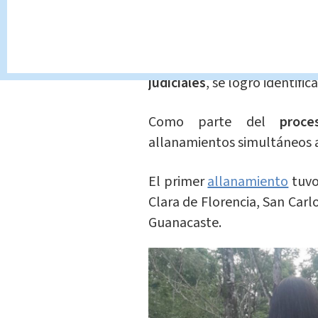
encontraba en el estacionam
Tras el homicidio, el
OIJ
in
para esclarecer el caso. Gra
judiciales
, se logró identific
Como parte del
proce
allanamientos simultáneos a 
El primer
allanamiento
tuvo
Clara de Florencia, San Car
Guanacaste.