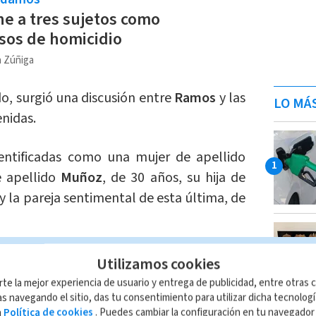
ne a tres sujetos como
sos de homicidio
a Zúñiga
 surgió una discusión entre
Ramos
y las
LO MÁ
nidas.
entificadas como una mujer de apellido
e apellido
Muñoz
, de 30 años, su hija de
y la pareja sentimental de esta última, de
caló rápidamente, y tras salir del local,
Utilizamos cookies
ron un vehículo. Desde el interior del
rte la mejor experiencia de usuario y entrega de publicidad, entre otras c
e dispararon contra
Ramos
, quien se
s navegando el sitio, das tu consentimiento para utilizar dicha tecnolog
a
Política de cookies
. Puedes cambiar la configuración en tu navegado