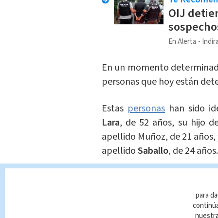
OIJ detie
sospecho
En Alerta
Indir
En un momento determinado,
personas que hoy están dete
Estas
personas
han sido id
Lara
, de 52 años, su hijo d
apellido Muñoz, de 21 años, 
apellido
Saballo
, de 24 años.
La disputa dentro del bar es
las cuatro personas aborda
para da
automóvil
, supuestament
continúa
nuestr