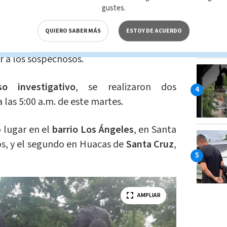
iento del bar, resultando en su muerte.
gustes.
ició una serie de diligencias investigativas
QUIERO SABER MÁS
ESTOY DE ACUERDO
cias a la labor meticulosa de los
agentes
ar a los sospechosos.
so investigativo
, se realizaron dos
las 5:00 a.m. de este martes.
 lugar en el
barrio Los Ángeles
, en Santa
los, y el segundo en Huacas de
Santa Cruz
,
AMPLIAR