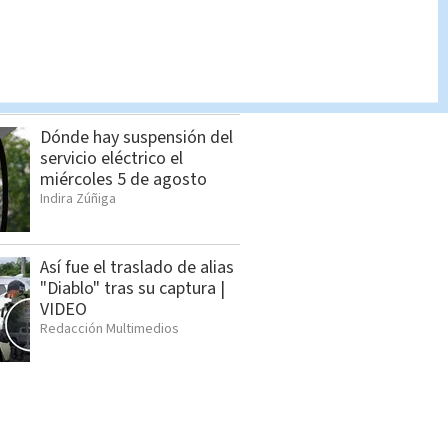
Femicidio en Bagaces: OIJ
revela detalles del caso
Indira Zúñiga
Dónde hay suspensión del
servicio eléctrico el
miércoles 5 de agosto
Indira Zúñiga
Así fue el traslado de alias
"Diablo" tras su captura |
VIDEO
Redacción Multimedios