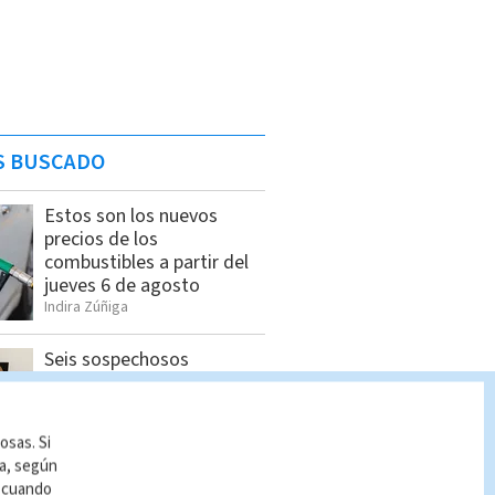
S BUSCADO
Estos son los nuevos
precios de los
combustibles a partir del
jueves 6 de agosto
Indira Zúñiga
Seis sospechosos
vinculados con estructura
de alias “Diablo” son
detenidos en Jacó
osas. Si
Indira Zúñiga
ía, según
r cuando