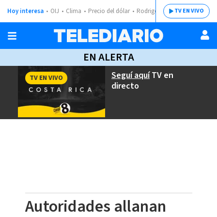
Hoy interesa
OIJ
Clima
Precio del dólar
Rodrigo Chaves
TV EN VIVO
EN ALERTA
Seguí aquí
TV en
TV EN VIVO
directo
Autoridades allanan