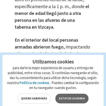
específicamente a la 1 p. m., donde
el
menor de edad llegó junto a otra
persona en las afueras de una
taberna en Vizcaya.
En el interior del local personas
armadas abrieron fuego,
impactando
al joven donde fue trasladado al
Hospital Tony Facio por la Cruz Roja
Utilizamos cookies
Costarricense (CRC) pasadas las seis de
para darte la mejor experiencia de usuario y entrega de
publicidad, entre otras cosas. Si continúas navegando el sitio,
la tarde, tras recibir un llamado por el
das tu consentimiento para utilizar dicha tecnología, según
reporte de un joven herido por un
nuestra
Política de cookies
. Puedes cambiar la configuración
arma de fuego.
en tu navegador cuando gustes.
QUIERO SABER MÁS
ESTOY DE ACUERDO
Tras llegar a la escena del crimen, el