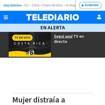
Hoy interesa
OIJ
Clima
Precio del dólar
Rodrigo Chaves
TV EN VIVO
EN ALERTA
Seguí aquí
TV en
TV EN VIVO
directo
Mujer distraía a