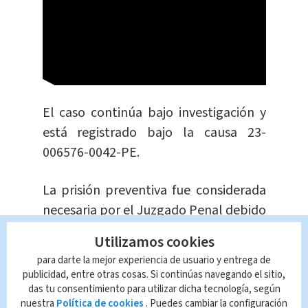
El caso continúa bajo investigación y
está registrado bajo la causa 23-
006576-0042-PE.
La prisión preventiva fue considerada
necesaria por el Juzgado Penal debido
a la
gravedad
de los delitos
Utilizamos cookies
presuntamente cometidos y para
para darte la mejor experiencia de usuario y entrega de
asegurar que la
mujer no interfiera en
publicidad, entre otras cosas. Si continúas navegando el sitio,
el proceso de investigación
.
das tu consentimiento para utilizar dicha tecnología, según
nuestra
Política de cookies
. Puedes cambiar la configuración