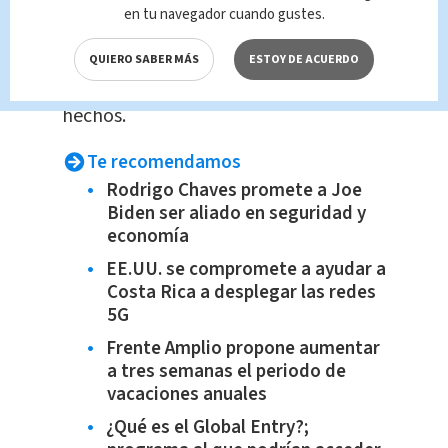
en tu navegador cuando gustes.
La medida se mantendrá durante los
próximos tres meses mientras se
QUIERO SABER MÁS
ESTOY DE ACUERDO
reúnen más pruebas y se aclaran los
hechos.
Te recomendamos
Rodrigo Chaves promete a Joe
Biden ser aliado en seguridad y
economía
EE.UU. se compromete a ayudar a
Costa Rica a desplegar las redes
5G
Frente Amplio propone aumentar
a tres semanas el periodo de
vacaciones anuales
¿Qué es el Global Entry?;