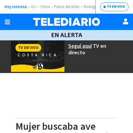
Hoy interesa
OIJ
Clima
Precio del dólar
Rodrigo Chaves
TV EN VIVO
EN ALERTA
Seguí aquí
TV en
TV EN VIVO
directo
Mujer buscaba ave