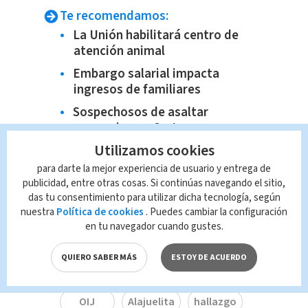
Te recomendamos:
La Unión habilitará centro de
atención animal
Embargo salarial impacta
ingresos de familiares
Sospechosos de asaltar
comercios en Cartago es
detenido
Utilizamos cookies
Sospechoso de privar de libertad
para darte la mejor experiencia de usuario y entrega de
a un joven durante tres días es
publicidad, entre otras cosas. Si continúas navegando el sitio,
detenido
das tu consentimiento para utilizar dicha tecnología, según
nuestra
Política de cookies
. Puedes cambiar la configuración
en tu navegador cuando gustes.
QUIERO SABER MÁS
ESTOY DE ACUERDO
TAGS RELACIONADOS:
OIJ
Alajuelita
hallazgo