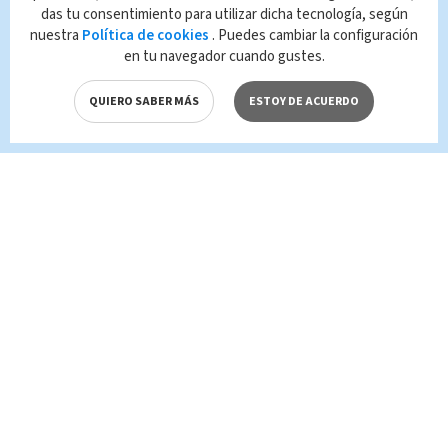
que es propiedad de TELEDIARIO; su
das tu consentimiento para utilizar dicha tecnología, según
reproducción no autorizada constituye una
nuestra
Política de cookies
. Puedes cambiar la configuración
infracción y un delito de conformidad con las
en tu navegador cuando gustes.
leyes aplicables.
QUIERO SABER MÁS
ESTOY DE ACUERDO