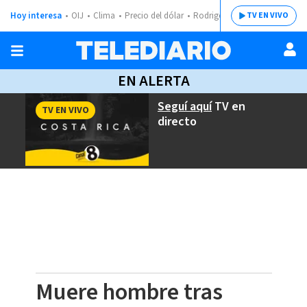
Hoy interesa
OIJ
Clima
Precio del dólar
Rodrigo Chaves
TV EN VIVO
EN ALERTA
Seguí aquí
TV en
TV EN VIVO
directo
Muere hombre tras