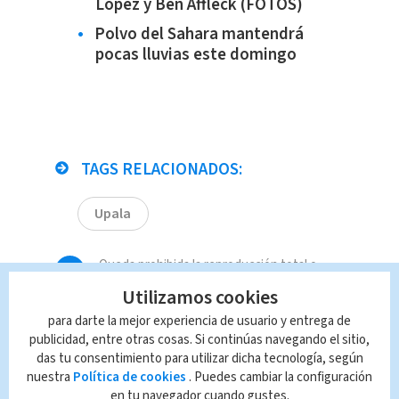
Lopez y Ben Affleck (FOTOS)
Polvo del Sahara mantendrá
pocas lluvias este domingo
TAGS RELACIONADOS:
Upala
Queda prohibida la reproducción total o
parcial del contenido de esta página, mismo
Utilizamos cookies
que es propiedad de TELEDIARIO; su
para darte la mejor experiencia de usuario y entrega de
reproducción no autorizada constituye una
publicidad, entre otras cosas. Si continúas navegando el sitio,
infracción y un delito de conformidad con las
das tu consentimiento para utilizar dicha tecnología, según
leyes aplicables.
nuestra
Política de cookies
. Puedes cambiar la configuración
en tu navegador cuando gustes.