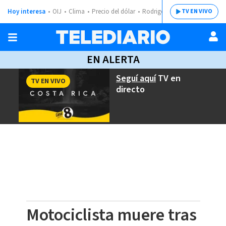
Hoy interesa
OIJ
Clima
Precio del dólar
Rodrigo Chaves
TV EN VIVO
EN ALERTA
Seguí aquí
TV en
TV EN VIVO
directo
Motociclista muere tras