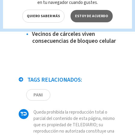
(VIDEO)
en tu navegador cuando gustes.
Usuarios de autobús de Turrialba
denuncia llantas en pésimas
QUIERO SABER MÁS
ESTOY DE ACUERDO
condiciones
Vecinos de cárceles viven
consecuencias de bloqueo celular
TAGS RELACIONADOS:
PANI
Queda prohibida la reproducción total o
parcial del contenido de esta página, mismo
que es propiedad de TELEDIARIO; su
reproducción no autorizada constituye una