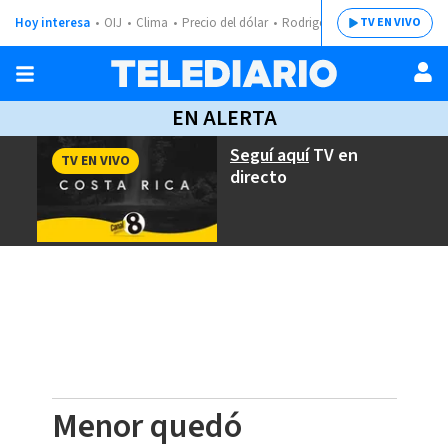
Hoy interesa
OIJ
Clima
Precio del dólar
Rodrigo Chaves
TV EN VIVO
EN ALERTA
Seguí aquí
TV en
TV EN VIVO
directo
Menor quedó