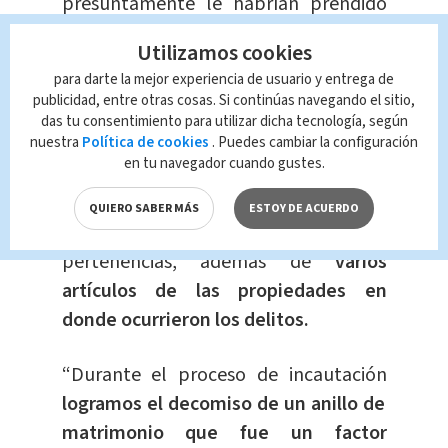
presuntamente le habrían prendido
fuego a dos de los cuerpos y ocultado
Utilizamos cookies
con plásticos los otros cuatro
para darte la mejor experiencia de usuario y entrega de
cadáveres.
publicidad, entre otras cosas. Si continúas navegando el sitio,
das tu consentimiento para utilizar dicha tecnología, según
Según la hipótesis policial, al parecer
nuestra
Política de cookies
. Puedes cambiar la configuración
en tu navegador cuando gustes.
el móvil de estos asesinatos serían el
robo, debido a que en los tres hechos
QUIERO SABER MÁS
ESTOY DE ACUERDO
las víctimas fueron despojadas de sus
pertenencias, además de
varios
artículos de las propiedades en
donde ocurrieron los delitos.
“Durante el proceso de incautación
logramos el decomiso de un anillo de
matrimonio que fue un factor