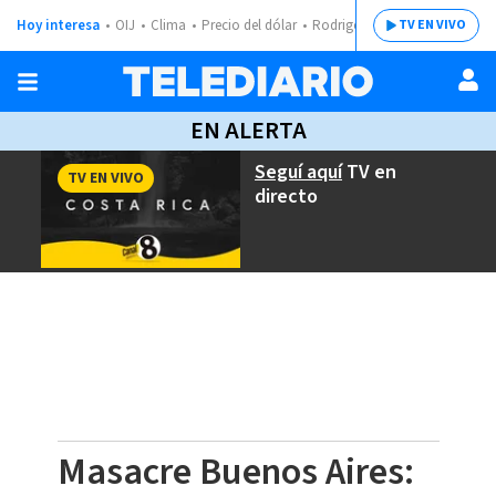
Hoy interesa
OIJ
Clima
Precio del dólar
Rodrigo Chaves
TV EN VIVO
EN ALERTA
Seguí aquí
TV en
TV EN VIVO
directo
Masacre Buenos Aires: