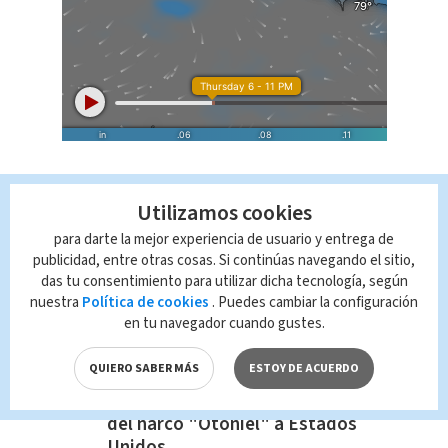
Utilizamos cookies
para darte la mejor experiencia de usuario y entrega de
publicidad, entre otras cosas. Si continúas navegando el sitio,
das tu consentimiento para utilizar dicha tecnología, según
nuestra
Política de cookies
. Puedes cambiar la configuración
Te Recomendamos:
en tu navegador cuando gustes.
Tormenta Tropical Bonnie ingresa
a Costa Rica
QUIERO SABER MÁS
ESTOY DE ACUERDO
Colombia extradita a la hermana
del narco "Otoniel" a Estados
Unidos